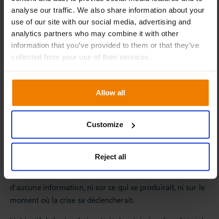
analyse our traffic. We also share information about your
use of our site with our social media, advertising and
analytics partners who may combine it with other
information that you’ve provided to them or that they’ve
collected from your use of their services.
Quelles stratégies peuvent
réduire l’impact du Bullwhip
Allow all
Effect ?
Pour le deuxième jeu, avec une demande identique (Figure
Customize
3.1), nous avons modifié la configuration de la Supply
Chain et expérimenté plusieurs stratégies.
Reject all
De plus, nous avons ajusté légèrement la modélisation de
la crise, de manière à ce que les participants ne disposent
d’aucune information, ni sur ce qui se produirait, ni sur le
moment où la crise se déclencherait.