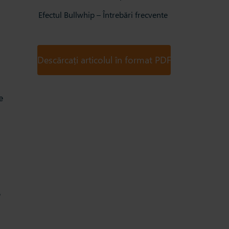
Efectul Bullwhip – Întrebări frecvente
Descărcați articolul în format PDF
e
e