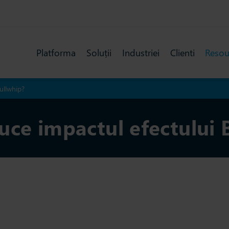
Platforma
Soluții
Industriei
Clienti
Resou
ullwhip?
uce impactul efectului 
Ultima actua