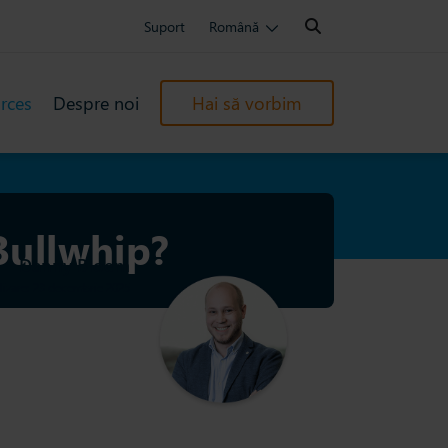
Search:
Suport
Română
rces
Despre noi
Hai să vorbim
Bullwhip?
Danny Bloem
lizare: 23 decembrie 2025