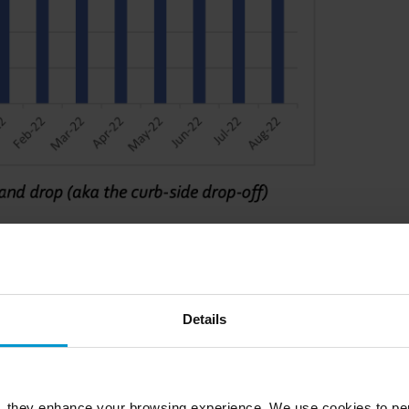
pică de COVID (sunt numere reale) pe care am observat-o
ână în 22 mai și o scădere bruscă a cererii începând cu 22
ru mai multe articole deodată, impactul este uriaș, dar
 la scară largă?
Details
u, în 2020 Slimstock a organizat două jocuri de simulare
de aprovizionare:
, they enhance your browsing experience. We use cookies to per