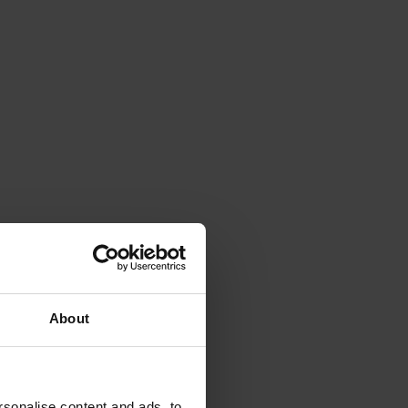
About
sonalise content and ads, to