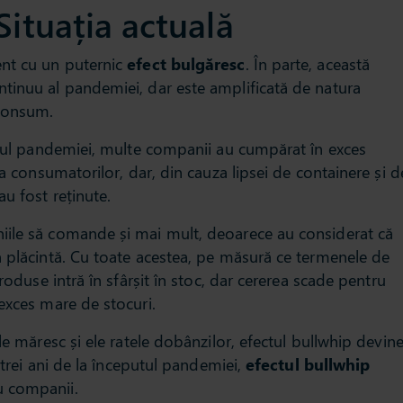
Situația actuală
ent cu un puternic
efect bulgăresc
. În parte, această
tinuu al pandemiei, dar este amplificată de natura
 consum.
impul pandemiei, multe companii au cumpărat în exces
 a consumatorilor, dar, din cauza lipsei de containere și d
u fost reținute.
iile să comande și mai mult, deoarece au considerat că
n plăcintă. Cu toate acestea, pe măsură ce termenele de
roduse intră în sfârșit în stoc, dar cererea scade pentru
exces mare de stocuri.
le măresc și ele ratele dobânzilor, efectul bullwhip devin
a trei ani de la începutul pandemiei,
efectul bullwhip
 companii.