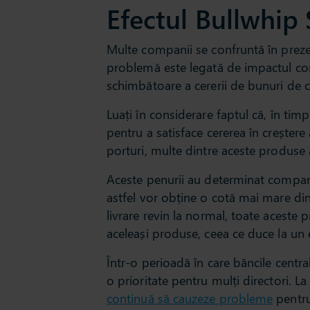
Efectul Bullwhip 
Multe companii se confruntă în prez
problemă este legată de impactul con
schimbătoare a cererii de bunuri de
Luați în considerare faptul că, în t
pentru a satisface cererea în creștere
porturi, multe dintre aceste produse a
Aceste penurii au determinat compan
astfel vor obține o cotă mai mare di
livrare revin la normal, toate aceste p
aceleași produse, ceea ce duce la un 
Într-o perioadă în care băncile centra
o prioritate pentru mulți directori. L
continuă să cauzeze probleme
pentru