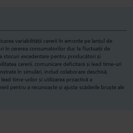
carea variabilității cererii în amonte pe lanțul de
i în cererea consumatorilor duc la fluctuații de
la stocuri excedentare pentru producători și
ilitatea cererii, comunicare deficitară și lead time-uri
nstrate în simulări, includ colaborare deschisă,
 lead time-urilor și utilizarea proactivă a
rerii pentru a recunoaște și ajusta scăderile bruște ale