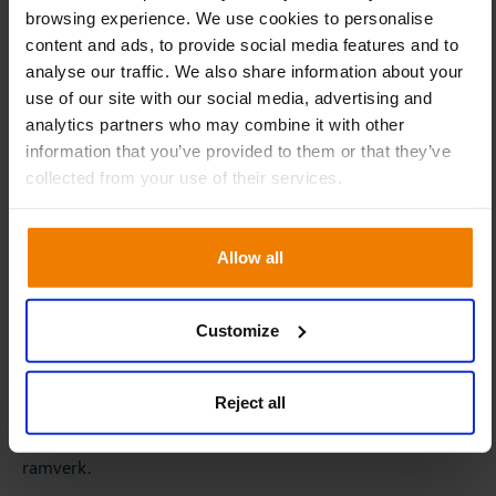
browsing experience. We use cookies to personalise
Optimera lagerhanteringsstrategier på flera nivåer.
content and ads, to provide social media features and to
Identifiera ineffektiviteter i transportvägar och
analyse our traffic. We also share information about your
leverantörsnätverk.
use of our site with our social media, advertising and
Förbättra hållbarheten och utsläppsövervakningen.
analytics partners who may combine it with other
information that you’ve provided to them or that they’ve
Genom att använda data-analys inom logistikhantering
collected from your use of their services.
kan företag bearbeta enorma datamängder i realtid, vilket
möjliggör beslut som är både snabbare och mer precisa
än tidigare.
Allow all
Att bygga en datadriven strategi
Customize
för leveranskedjan
Reject all
En mogen, datadriven strategi för leveranskedjan
integrerar styrning, teknik och analys i ett enhetligt
ramverk.