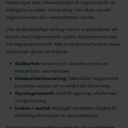
hantering av data i leveranskedjan är avgörande för att
möjliggöra en sådan omvandling i stor skala, oavsett
organisationens eller verksamhetens storlek.
Utan ändamålsenliga verktyg riskerar organisationer att
brottas med fragmenterade system, inkonsekventa data
och begränsad översikt. Rätt programvara hanterar dessa
utmaningar genom att erbjuda:
Skalbarhet:
Hantering av växande volymer av
transaktions- och stamdata.
Datakvalitetshantering:
Säkerställer noggrannhet,
konstanta resultat och en enda källa till sanning.
Styrningsramverk:
Stöd för ägarskap, efterlevnad
och granskning.
Insikter i realtid:
Möjliggör omedelbar tillgång till
tillförlitlig information för beslutsfattande.
Slimstocks Slim4-plattform uppfyller alla ovanstående