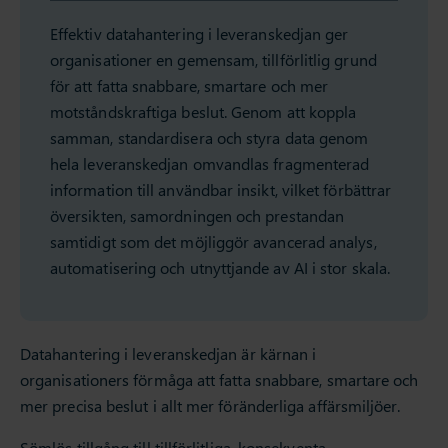
Effektiv datahantering i leveranskedjan ger
organisationer en gemensam, tillförlitlig grund
för att fatta snabbare, smartare och mer
motståndskraftiga beslut. Genom att koppla
samman, standardisera och styra data genom
hela leveranskedjan omvandlas fragmenterad
information till användbar insikt, vilket förbättrar
översikten, samordningen och prestandan
samtidigt som det möjliggör avancerad analys,
automatisering och utnyttjande av AI i stor skala.
Datahantering i leveranskedjan är kärnan i
organisationers förmåga att fatta snabbare, smartare och
mer precisa beslut i allt mer föränderliga affärsmiljöer.
Sömlös tillgång till tillförlitliga, konsekventa,