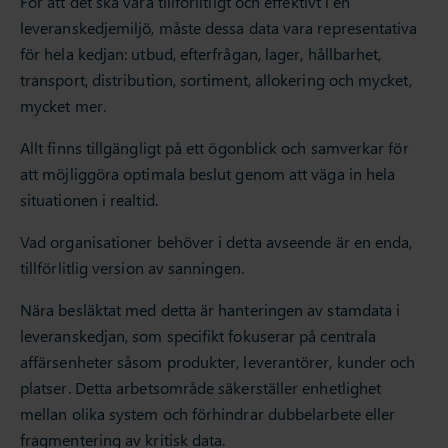
För att det ska vara tillförlitligt och effektivt i en
leveranskedjemiljö, måste dessa data vara representativa
för hela kedjan: utbud, efterfrågan, lager, hållbarhet,
transport, distribution, sortiment, allokering och mycket,
mycket mer.
Allt finns tillgängligt på ett ögonblick och samverkar för
att möjliggöra optimala beslut genom att väga in hela
situationen i realtid.
Vad organisationer behöver i detta avseende är en enda,
tillförlitlig version av sanningen.
Nära besläktat med detta är hanteringen av stamdata i
leveranskedjan, som specifikt fokuserar på centrala
affärsenheter såsom produkter, leverantörer, kunder och
platser. Detta arbetsområde säkerställer enhetlighet
mellan olika system och förhindrar dubbelarbete eller
fragmentering av kritisk data.