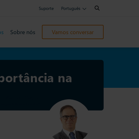
Search:
Suporte
Português
os
Sobre nós
Vamos conversar
portância na
Manuel Yagüe
lização: 6 Novembro 2024