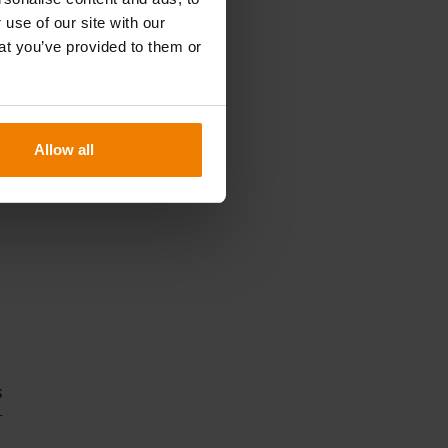
 use of our site with our
at you’ve provided to them or
a
Allow all
s
r