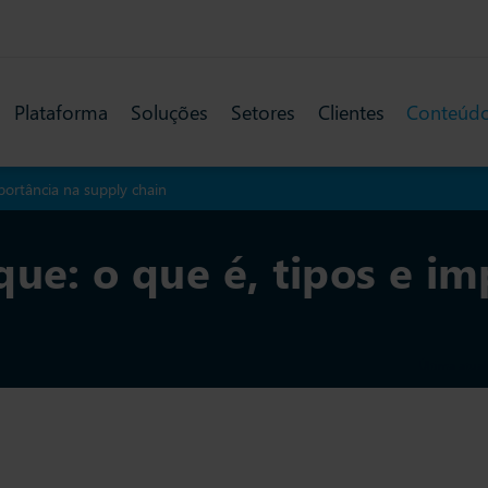
Plataforma
Soluções
Setores
Clientes
Conteúd
portância na supply chain
ue: o que é, tipos e im
Última atua