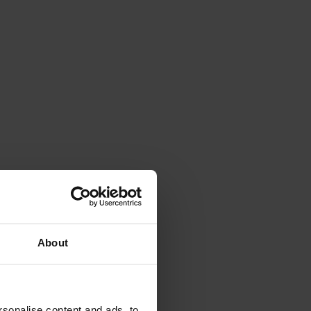
About
sonalise content and ads, to