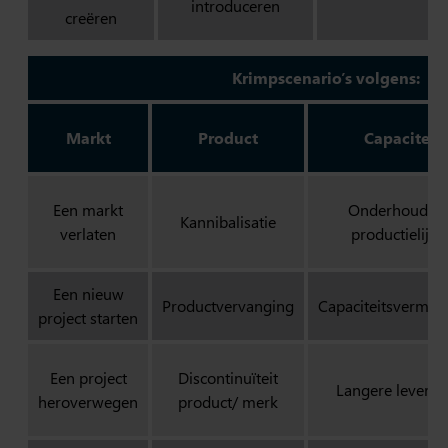
introduceren
creëren
Krimpscenario’s volgens:
Markt
Product
Capaciteit
Een markt
Onderhoud v
Kannibalisatie
verlaten
productielijne
Een nieuw
Productvervanging
Capaciteitsvermin
project starten
Een project
Discontinuïteit
Langere levertij
heroverwegen
product/ merk