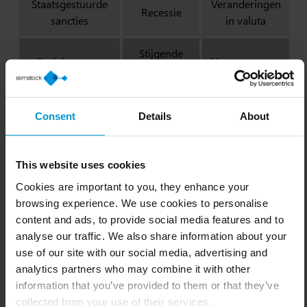
Staatsgestuurde
Veranderingen
Recessie
sancties
in valuta
Stijgende
Sociale onrust
Natuurrampen
rente
Waarom is scenarioplanning
belangrijk en waarom moet het
Consent
Details
About
deel uitmaken van het S&OP?
Maar is het essentieel om te plannen voor
This website uses cookies
toekomstscenario’s die waarschijnlijk nooit zullen
Cookies are important to you, they enhance your
uitkomen? Het antwoord is ja. Ik geef je vijf redenen
browsing experience. We use cookies to personalise
waarom het noodzakelijk is om scenarioplanning te
content and ads, to provide social media features and to
integreren in jouw S&OP-proces.
analyse our traffic. We also share information about your
use of our site with our social media, advertising and
1. VUCA is het nieuwe normaal
analytics partners who may combine it with other
De VUCA-omgeving (volatiliteit, onzekerheid, complexiteit
information that you’ve provided to them or that they’ve
en ambiguïteit) heeft de laatste tijd de overhand
collected from your use of their services.