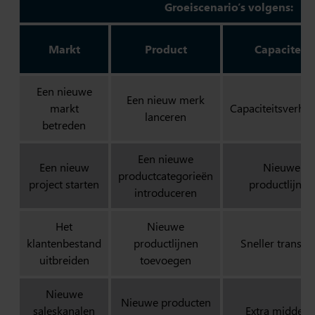
Groeiscenario’s volgens:
Markt
Product
Capaciteit
Een nieuwe
Een nieuw merk
markt
Capaciteitsverho
lanceren
betreden
Een nieuwe
Een nieuw
Nieuwe
productcategorieën
project starten
productlijnen
introduceren
Het
Nieuwe
klantenbestand
productlijnen
Sneller transpo
uitbreiden
toevoegen
Nieuwe
Nieuwe producten
saleskanalen
Extra middele