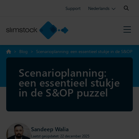
Search:
Support
Nederlands
>
Blog
>
Scenarioplanning: een essentieel stukje in de S&OP
puzzel
Scenarioplanning:
een essentieel stukje
in de S&OP puzzel
Sandeep Walia
Laatst geüpdatet: 22 december 2025