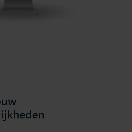
ouw
lijkheden