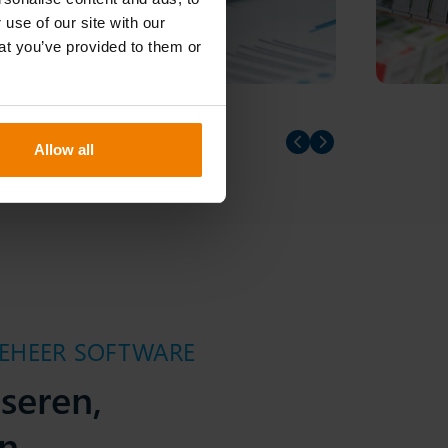
 use of our site with our
at you’ve provided to them or
Prev slider
Prev slider
Allow all
BEHEER SOFTWARE
seren,
en