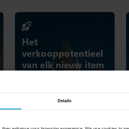
Het
verkooppotentieel
van elk nieuw item
maximaliseren
Details
, they enhance your browsing experience. We use cookies to per