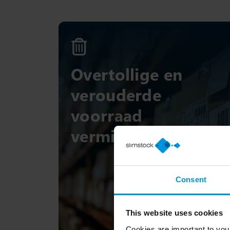
Overtollige en
verouderde
voorraad
verminderen (E&O)
Consent
This website uses cookies
Cookies are important to you