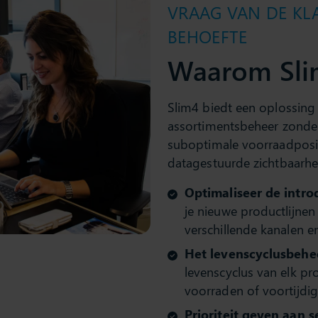
VRAAG VAN DE KL
BEHOEFTE
Waarom Sli
Slim4 biedt een oplossin
assortimentsbeheer zonder 
suboptimale voorraadposit
datagestuurde zichtbaarhe
Optimaliseer de intr
je nieuwe productlijnen
verschillende kanalen en
Het levenscyclusbehe
levenscyclus van elk pr
voorraden of voortijdi
Prioriteit geven aan 