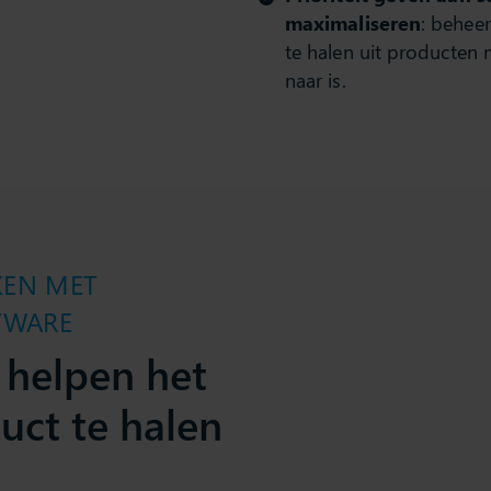
maximaliseren
: behee
te halen uit producten
naar is.
KEN MET
TWARE
 helpen het
uct te halen