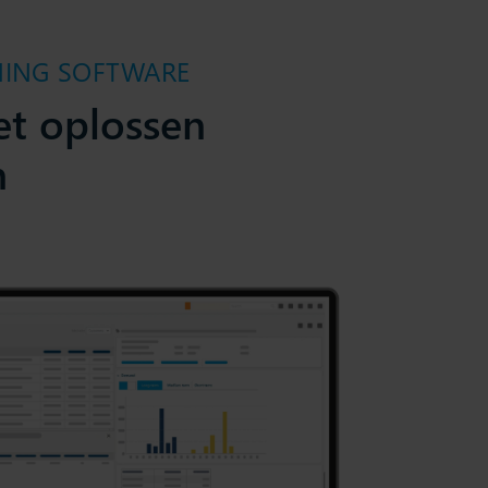
NING SOFTWARE
et oplossen
n