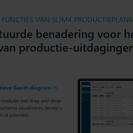
E FUNCTIES VAN SLIM4 PRODUCTIEPLAN
tuurde benadering voor h
van productie-uitdaginge
ctieve Gantt-diagram
S-modules met drag-and-drop-
ieschema visualiseren, terwijl u
t of prioriteit.