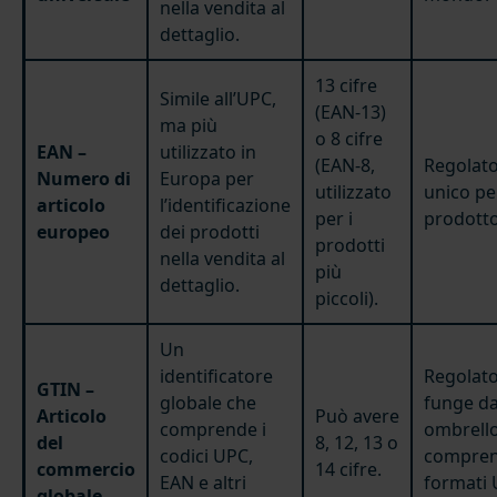
nella vendita al
dettaglio.
13 cifre
Simile all’UPC,
(EAN-13)
ma più
o 8 cifre
EAN –
utilizzato in
(EAN-8,
Regolato
Numero di
Europa per
utilizzato
unico pe
articolo
l’identificazione
per i
prodotto
europeo
dei prodotti
prodotti
nella vendita al
più
dettaglio.
piccoli).
Un
identificatore
Regolato
GTIN –
globale che
funge d
Articolo
Può avere
comprende i
ombrell
del
8, 12, 13 o
codici UPC,
compren
commercio
14 cifre.
EAN e altri
formati
globale