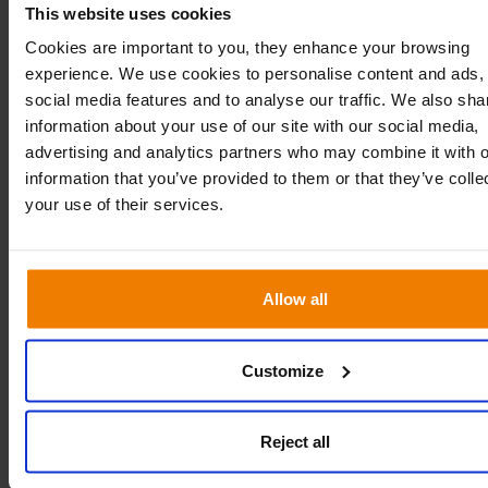
del -40%.
This website uses cookies
Nelle aziende in crescita, è importante tenere
Cookies are important to you, they enhance your browsing
sotto controllo l’assortimento.
experience. We use cookies to personalise content and ads, 
Dall’implementazione di Slim4, Kave Home ha
social media features and to analyse our traffic. We also sha
ridotto le sue SKU del 7%
e ha
tagliato le
information about your use of our site with our social media,
scorte del 40%
. Questo le ha permesso di
advertising and analytics partners who may combine it with o
information that you’ve provided to them or that they’ve coll
liberare 14.000 metri quadrati di spazio di
your use of their services.
magazzino
. Tutto questo, riuscendo ad
aumentare il fatturato del 30%
.
Allow all
Customize
Reject all