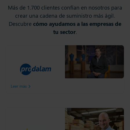
Más de 1.700 clientes confían en nosotros para
crear una cadena de suministro más ágil.
Descubre
cómo ayudamos a las empresas de
tu sector
.
Prodalam
Descubre como Prodalam
potenció su gestión de la
cadena de suministro a
través de Slim4
Leer más
Timber and Building
Supplies Holland
Timber and Building