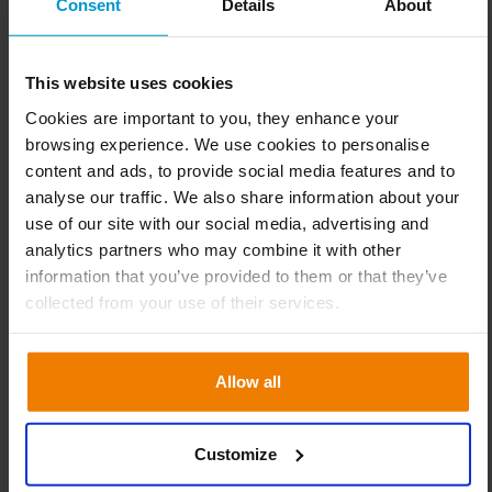
Consent
Details
About
en cuenta la capacidad de los centros de distribución. Esto
ejercía una gran presión sobre las operaciones,
especialmente en Heule, desde donde se suministra la
This website uses cookies
mayoría de los productos.
Cookies are important to you, they enhance your
browsing experience. We use cookies to personalise
“Tuvimos un par de años excepcionales durante la época
content and ads, to provide social media features and to
del coronavirus. Además, cada año se añaden una media
analyse our traffic. We also share information about your
de cinco sucursales y se producen adquisiciones
use of our site with our social media, advertising and
periódicas. Todos estos puntos de venta adicionales tienen
analytics partners who may combine it with other
que reabastecerse a partir de los centros de distribución
information that you’ve provided to them or that they’ve
existentes. Se puede crecer añadiendo más personal, pero
collected from your use of their services.
en algún momento se llega a un punto de saturación.
Entonces es más probable que la gente se estorbe
Allow all
mutuamente. Sabíamos que Slim4 es capaz de tener esto
en cuenta. Slim4 calcula las cantidades óptimas de los
pedidos y equilibra la disponibilidad y los costes”.
Customize