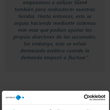
empezamos a utilizar Slim4
también para reabastecer nuestras
tiendas. Hasta entonces, esto se
seguía haciendo mediante sistemas
min-max que podían ajustar los
propios directores de las sucursales.
Sin embargo, esto se volvió
demasiado estático cuando la
demanda empezó a fluctuar”.
Presión sobre los centros de
distribución
El antiguo sistema de reposición en tienda tampoco tenía