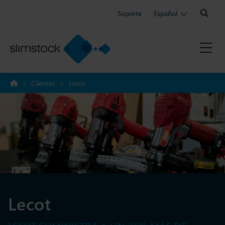
Search:
Soporte
Español
>
Clientes
>
Lecot
Lecot