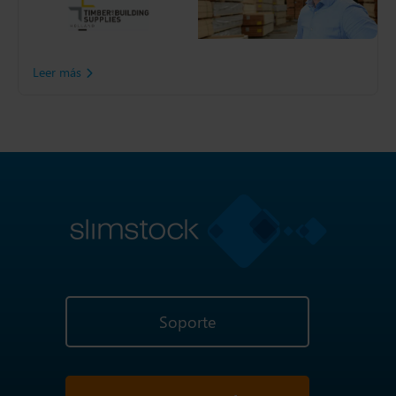
Supplies Holland es un
conocido mayorista de la
construcción
Leer más
Soporte