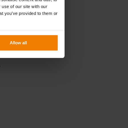
 use of our site with our
at you’ve provided to them or
Allow all
e
s
a