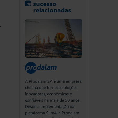
sucesso
relacionadas
s
lam SA é uma empresa
A Prodal
que fornece soluções
chilena q
ras, econômicas e
inovadora
Há mais de 100 anos, a NP
is há mais de 50 anos.
confiáveis
Nilsson fornece à indústria da
 implementação da
Desde a i
construção materiais de
ma Slim4, a Prodalam
plataform
construção, ferramentas,