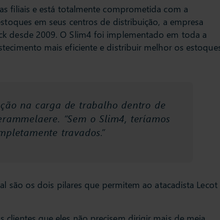
s filiais e está totalmente comprometida com a
estoques em seus centros de distribuição, a empresa
ock desde 2009. O Slim4 foi implementado em toda a
tecimento mais eficiente e distribuir melhor os estoque
ução na carga de trabalho dentro de
Derammelaere. “Sem o Slim4, teríamos
mpletamente travados.”
A Proda
chilena 
inovado
Há mais de 100 anos, a NP
nal são os dois pilares que permitem ao atacadista Lecot
confiáve
Nilsson fornece à indústria da
Desde a
construção materiais de
platafor
construção, ferramentas,
clientes que eles não precisem dirigir mais de meia