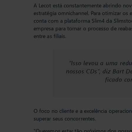
A Lecot está constantemente abrindo nova
estratégia omnichannel. Para otimizar os 
conta com a plataforma Slim4 da Slimst
empresa para tornar o processo de reabas
entre as filiais.
“Isso levou a uma red
nossos CDs”, diz Bart 
ficado co
O foco no cliente e a excelência operacio
superar seus concorrentes.
“Queremos estar tão próximos dos nossos 