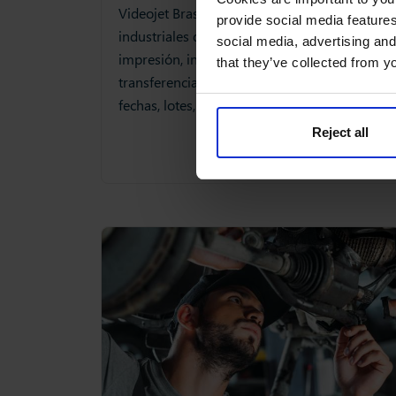
Videojet Brasil suministra sistemas
provide social media features
industriales de codificación, marcado e
social media, advertising and
impresión, incluidos inkjet, láser,
that they’ve collected from yo
transferencia térmica y etiquetado para
fechas, lotes, códigos de barras y QR.
Reject all