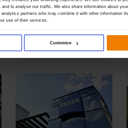
MIPA SE es una empresa familiar alemana
 and to analyse our traffic. We also share information about your
de pinturas y recubrimientos que produce
 analytics partners who may combine it with other information th
repintado automotriz, pinturas industriales,
ur use of their services.
arquitectónicas y para madera, además de
accesorios para profesionales en más de
100 países.
Customize