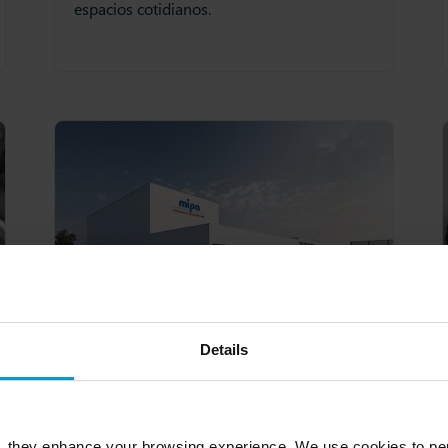
espacios cotidianos.
Details
, they enhance your browsing experience. We use cookies to per