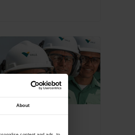
About
sonalise content and ads, to