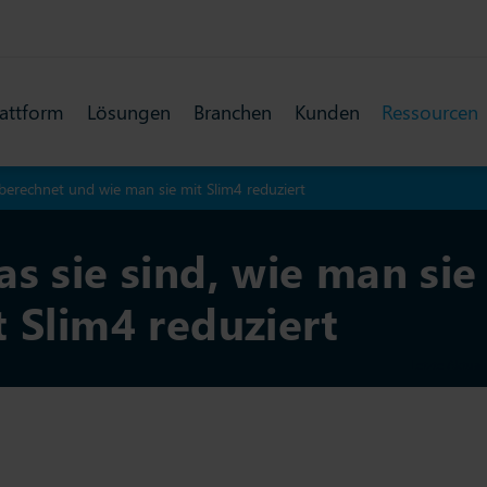
lattform
Lösungen
Branchen
Kunden
Ressourcen
 berechnet und wie man sie mit Slim4 reduziert
as sie sind, wie man si
 Slim4 reduziert
Letzte Aktual