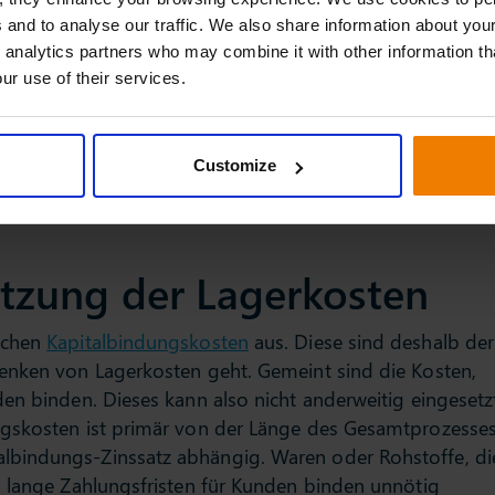
e Kosten wie folgt:
 and to analyse our traffic. We also share information about your
 analytics partners who may combine it with other information th
ur use of their services.
Customize
 z.B. Inventur, Versicherung, Schwund oder
zung der Lagerkosten
achen
Kapitalbindungskosten
aus. Diese sind deshalb der
enken von Lagerkosten geht. Gemeint sind die Kosten,
en binden. Dieses kann also nicht anderweitig eingesetz
gskosten ist primär von der Länge des Gesamtprozesses
bindungs-Zinssatz abhängig. Waren oder Rohstoffe, di
u lange Zahlungsfristen für Kunden binden unnötig