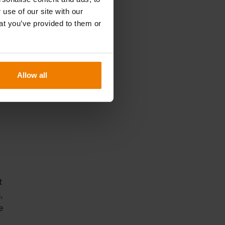
 use of our site with our
at you’ve provided to them or
Allow all
t
,
e