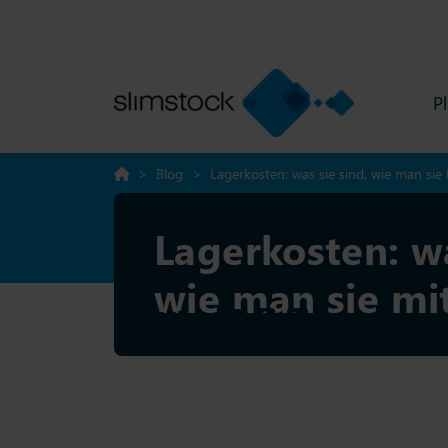
P
>
Blog
>
Lagerkosten: was sie sind, wie man sie
Lagerkosten: w
wie man sie mit
Teilen: