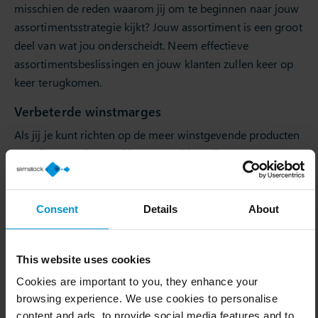
misschien de reden waarom jij om te beginnen naar jouw
assortimentsstrategie kijkt? Jouw assortiment is een groot
deel van wat jou onderscheidt. Neem effectieve
assortimentsbeslissingen en jouw klanten zullen keer op
keer terugkomen.
Verbeterde winstmarges
Als jij je kunt richten op de meer winstgevende producten
en prijsstrategieën, zul je meer geld verdienen. Hoe meer
geld je verdient, hoe gelukkiger iedereen is. Door jouw
assortimentsstrategie te optimaliseren, kun je ook het
aantal afprijzingen dat je in de loop van het jaar doet
Consent
Details
About
verminderen en jouw bedrijfsresultaat aanzienlijk
verbeteren.
This website uses cookies
Cookies are important to you, they enhance your
browsing experience. We use cookies to personalise
content and ads, to provide social media features and to