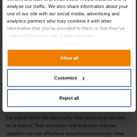
analyse our traffic. We also share information about your
use of our site with our social media, advertising and
analytics partners who may combine it with other
information that you’ve provided to them or that they’ve
collected from your use of their services.
Allow all
Customize
Belemmeringen voor effectief
Reject all
assortimentsbeheer
Op papier klinkt het eenvoudig. Kies de juiste producten
en je bent er. Toch worstelen veel bedrijven met het
opzetten van een effectieve assortimentsstrategie. Maar