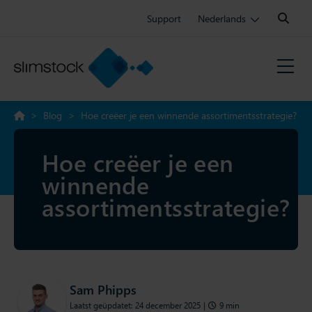
Search:
Support
Nederlands
>
Blog
>
Hoe creëer je een winnende assortimentsstrategie?
Hoe creëer je een
winnende
assortimentsstrategie?
Sam Phipps
Laatst geüpdatet: 24 december 2025
|
9 min