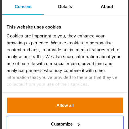
“Aller au-delà des attentes de nos clients est un objectif clé
Consent
Details
About
pour l’entreprise”, explique Steve, “et s’accorder sur une
prévision est un élément essentiel pour y répondre. Nous
comparons maintenant les prévisions transmises par nos
This website uses cookies
clients à Slim4 et nous leur faisons un retour qualitatif en
Cookies are important to you, they enhance your
mettant en évidence les différences. C’est une donnée de
browsing experience. We use cookies to personalise
base dans Slim4 pour gérer l’approvisionnement de
content and ads, to provide social media features and to
l’entrepôt et la planification de la production. Tous les
analyse our traffic. We also share information about your
processus Supply Chain sont désormais intégrés dans un
use of our site with our social media, advertising and
seul système. Utiliser la gestion par exception de Slim4
analytics partners who may combine it with other
afin d’identifier les articles critiques est un énorme
information that you’ve provided to them or that they’ve
avantage pour nous qui devons gérer des délais
collected from your use of their services.
d’approvisionnement de 16 semaines en moyenne.”
Allow all
Amélioration des prévisions et de
la disponibilité
Customize
L’amélioration des prévisions a permis à Steve et à son