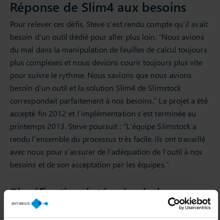
Réponse de Slim4 aux besoins
Pour relever ces défis, Steve s’est rendu compte qu’il avait
besoin d’un outil dédié pour aller plus loin. “Nous avions
du mal dans la manipulation de feuilles de calcul toujours
plus complexes et nous devions courir toujours plus vite
pour suivre le rythme. Nous savions que nous avions
besoin d’un outil et la solution Slim4 de Slimstock
correspondait parfaitement à nos besoins.” Le projet a été
accepté fin 2012 et l’implémentation s’est terminée au
printemps 2013. Steve poursuit : “L’équipe Slimstock a
rendu l’ensemble du processus très facile. Ils ont travaillé
avec nous pour s’assurer de l’adéquation de l’outil à nos
besoins et de son acceptation par les équipes.”
Planification intégrée de la
Supply Chain