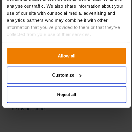
15
analyse our traffic. We also share information about your
EVENTOS
APR
use of our site with our social media, advertising and
analytics partners who may combine it with other
information that you’ve provided to them or that they’ve
collected from your use of their services.
Allow all
Webinar | ¿Cómo hacer un buen
forecast de ventas?
Customize
Aprende a construir un forecast de ventas fiable
combinando datos históricos, modelos predictivos y
Reject all
conocimiento del negocio para mejorar la precisión
de tus decisiones