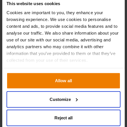
This website uses cookies
Unternehmen. “Als das Unternehmen expandierte und in
neue Märkte vordrang, war klar, dass unsere bestehenden
Cookies are important to you, they enhance your
Prozesse nicht die Flexibilität aufwiesen, die wir
browsing experience. We use cookies to personalise
content and ads, to provide social media features and to
benötigten, um mit der aggressiven Wachstumsstrategie
analyse our traffic. We also share information about your
des Unternehmens Schritt halten zu können”, erklärt Steve
use of our site with our social media, advertising and
Malcolm, Lager- und Einkaufsleiter bei FPS.
analytics partners who may combine it with other
information that you’ve provided to them or that they’ve
Maximierung der Kundenloyalität
collected from your use of their services.
“Es ist entscheidend für unseren Erfolg, dass wir eine hohe
Verfügbarkeit in unserem gesamten Sortiment
Allow all
gewährleisten. Denn die Loyalität unserer Kunden hängt
ganz von unserer Fähigkeit ab, Teile zu liefern, wenn
unsere Kunden sie benötigen”, erklärt Steve. Da FPS
Customize
jedoch bestrebt ist, Produkte anzubieten, die sonst
nirgendwo auf dem Markt verfügbar sind, kann das
Reject all
Aufrechterhalten einer hohen Verfügbarkeit äußerst
kostenintensiv sein, insbesondere bei langsameren