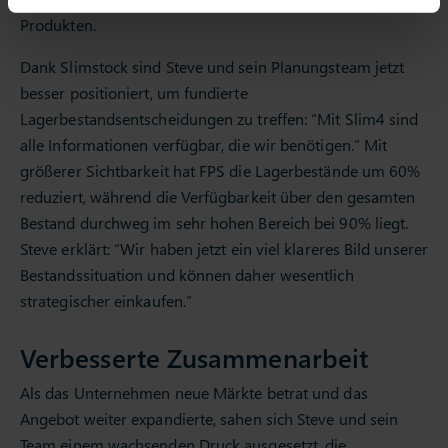
Produkten.
Dank Slimstock sind Steve und sein Planungsteam jetzt
besser positioniert, um fundierte
Lagerbestandsentscheidungen zu treffen: “Mit Slim4 sind
alle Informationen verfügbar, die wir benötigen.” Mit
größerer Sichtbarkeit hat FPS die Lagerbestände um 60%
reduziert, während die Verfügbarkeit über den gesamten
Bestand durchweg im sehr hohen Bereich bei 90% liegt.
Steve erklärt: “Wir haben jetzt ein viel klareres Bild unserer
Bestandssituation und können daher wesentlich
strategischer einkaufen.”
Verbesserte Zusammenarbeit
Als das Unternehmen neue Märkte betrat und das
Angebot weiter expandierte, sahen sich Steve und sein
Team einem wachsenden Druck ausgesetzt, die