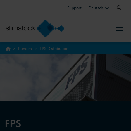
Search:
Support
Deutsch
>
Kunden
>
FPS Distribution
FPS