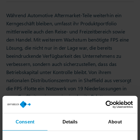
Während Automotive Aftermarket-Teile weiterhin ein
Kerngeschäft bleiben, umfasst ihr Produktportfolio
mittlerweile auch den Reise- und Freizeitbereich sowie
den Handel. Mit weiterem Wachstum benötigte FPS eine
Lösung, die nicht nur in der Lage war, die bereits
beeindruckende Verfügbarkeit des Unternehmens zu
verbessern, sondern auch sicherzustellen, dass das
Betriebskapital unter Kontrolle bleibt. Von ihrem
nationalen Distributionszentrum in Sheffield aus versorgt
die FPS-Flotte ein Netzwerk von 19 Niederlassungen in
ganz Großbritannien sowie eine breite Palette an
Motorfaktoren und Einzelhändlern. Angesichts der
Tatsache, dass FPS derzeit über 110.000 Produktlinien
vorrätig hat und in naher Zukunft weitere 20.000 Linien
Consent
Details
About
hinzufügen wird, wurde die Verwaltung der
Lagerbestände zu einem zunehmend schwierigen