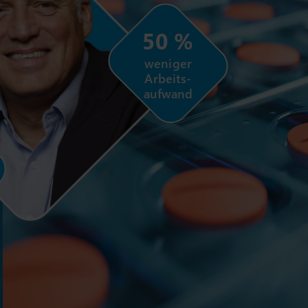
50 %
weniger
Arbeits-
aufwand