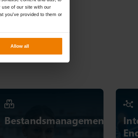
 use of our site with our
at you’ve provided to them or
Allow all
Bestandsmanagement
Int
En