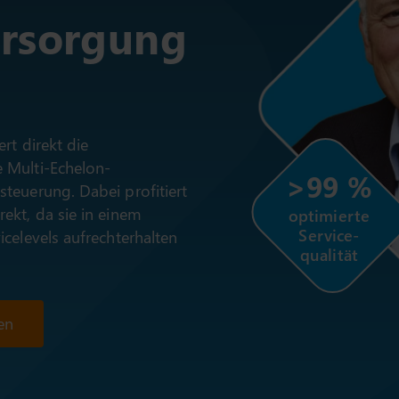
ersorgung
rt direkt die
 Multi-Echelon-
>99 %
teuerung. Dabei profitiert
ekt, da sie in einem
optimierte
Service-
celevels aufrechterhalten
qualität
en