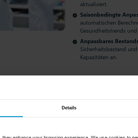
aktualisiert.
Saisonbedingte Anpa
automatischen Berechn
Gesundheitstrends und 
Anpassbares Bestan
Sicherheitsbestand un
Kapazitäten an.
Details
aktuellen
, they enhance your browsing experience. We use cookies to per