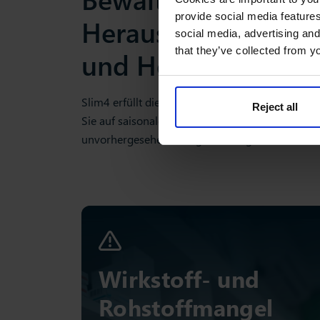
provide social media features
Herausforderungen
social media, advertising and
that they’ve collected from yo
und Healthcare-Br
Slim4 erfüllt die spezifischen Ansprüche der P
Reject all
Sie auf saisonale Krankheitswellen vorbereitet, 
unvorhergesehene Ereignisse reagieren.
Wirkstoff- und
Rohstoffmangel