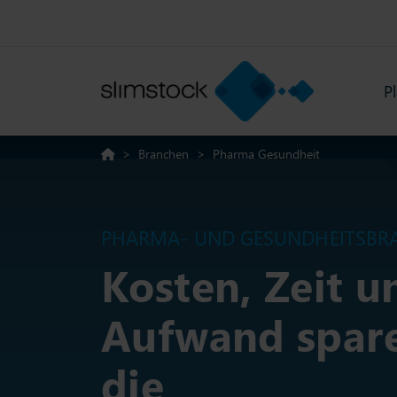
P
>
Branchen
>
Pharma Gesundheit
PHARMA- UND GESUNDHEITSBR
Kosten, Zeit u
Aufwand spar
die