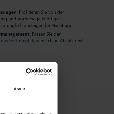
ssungen
: Profitieren Sie von der
ung und Vorhersage künftiger
sprunghaft ansteigender Nachfrage.
dsmanagement
: Passen Sie den
d das Sortiment dynamisch an Absatz und
About
sonalise content and ads, to