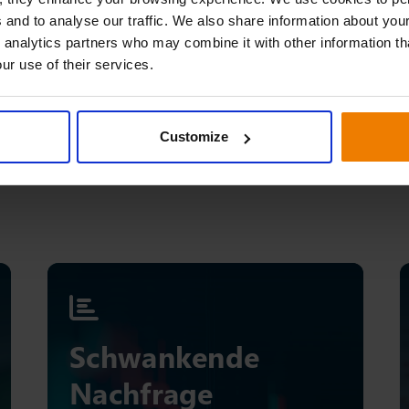
 and to analyse our traffic. We also share information about your
 in der Pharma-
 analytics partners who may combine it with other information th
ur use of their services.
anche
harma- und Gesundheitsbranche. So sind
Customize
können aber auch agil auf
Schwankende
Nachfrage