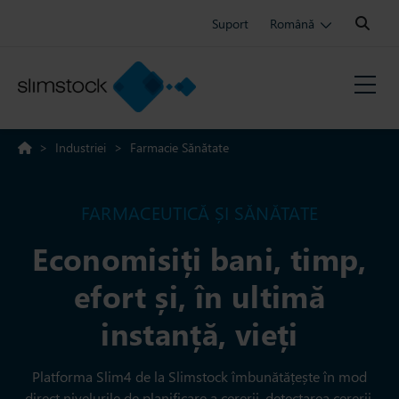
Search:
Suport
Română
>
Industriei
>
Farmacie Sănătate
FARMACEUTICĂ ȘI SĂNĂTATE
Economisiți bani, timp,
efort și, în ultimă
instanță, vieți
Platforma Slim4 de la Slimstock îmbunătățește în mod
direct nivelurile de planificare a cererii, detectarea cererii,