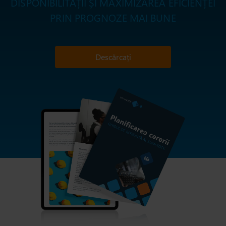
DISPONIBILITĂȚII ȘI MAXIMIZAREA EFICIENȚEI
PRIN PROGNOZE MAI BUNE
Descărcați