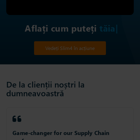
Aflați cum puteți
tăiați deșe
Vedeți Slim4 în acțiune
De la clienții noștri la
dumneavoastră
Game-changer for our Supply Chain