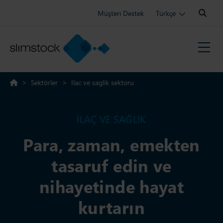
Search:
Müşteri Destek
Türkçe
>
Sektörler
>
Ilac ve saglik sektoru
İLAÇ VE SAĞLIK
Para, zaman, emekten
tasaruf edin ve
nihayetinde hayat
kurtarın