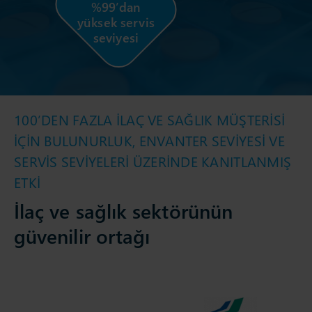
%99’dan
yüksek servis
seviyesi
100’DEN FAZLA İLAÇ VE SAĞLIK MÜŞTERİSİ
İÇİN BULUNURLUK, ENVANTER SEVİYESİ VE
SERVİS SEVİYELERİ ÜZERİNDE KANITLANMIŞ
ETKİ
İlaç ve sağlık sektörünün
güvenilir ortağı