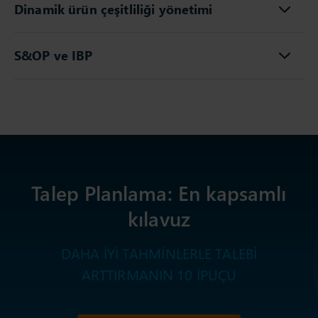
Dinamik ürün çeşitliliği yönetimi
S&OP ve IBP
Talep Planlama: En kapsamlı
kılavuz
DAHA İYİ TAHMİNLERLE TALEBİ
ARTTIRMANIN 10 İPUÇU