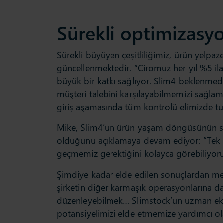
Sürekli optimizasy
Sürekli büyüyen çeşitliliğimiz, ürün yelpaze
güncellenmektedir. “Ciromuz her yıl %5 ila
büyük bir katkı sağlıyor. Slim4 beklenmedi
müşteri talebini karşılayabilmemizi sağla
giriş aşamasında tüm kontrolü elimizde t
Mike, Slim4’un ürün yaşam döngüsünün so
olduğunu açıklamaya devam ediyor: “Tek bi
geçmemiz gerektiğini kolayca görebiliyoruz
Şimdiye kadar elde edilen sonuçlardan mem
şirketin diğer karmaşık operasyonlarına d
düzenleyebilmek… Slimstock’un uzman ekibi,
potansiyelimizi elde etmemize yardımcı ol