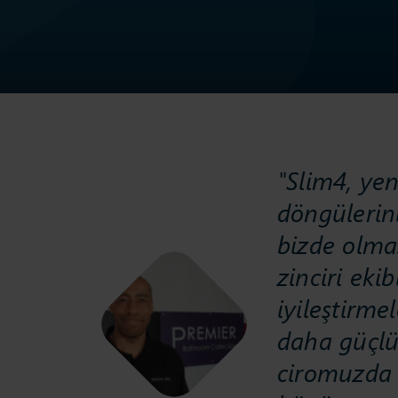
"Slim4, ye
döngülerini
bizde olmas
zinciri eki
iyileştirm
daha güçlül
ciromuzda 