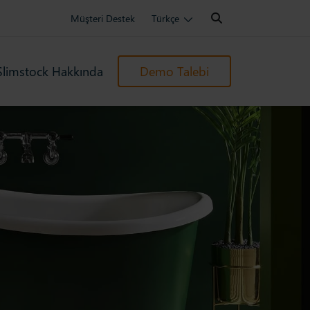
Search:
Müşteri Destek
Türkçe
Slimstock Hakkında
Demo Talebi