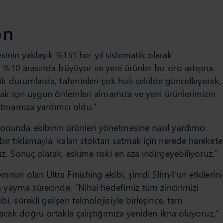
on
sinin yaklaşık %15’i her yıl sistematik olarak
 %10 arasında büyüyor ve yeni ürünler bu ciro artışına
k durumlarda, tahminleri çok hızlı şekilde güncelleyerek,
mak için uygun önlemleri almamıza ve yeni ürünlerimizin
utmamıza yardımcı oldu.”
nunda ekibinin ürünleri yönetmesine nasıl yardımcı
r tıklamayla, kalan stoktan satmak için nerede harekete
. Sonuç olarak, eskime riski en aza indirgeyebiliyoruz.”
nun olan Ultra Finishing ekibi, şimdi Slim4’un etkilerini
a yayma sürecinde. “Nihai hedefimiz tüm zincirimizi
 sürekli gelişen teknolojisiyle birleşince, tam
acak doğru ortakla çalıştığımıza yeniden ikna oluyoruz,”