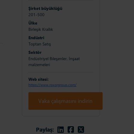
Şirket büyüklüğü
201-500
Ülke
Birleşik Krallık
Endüstri
Toptan Satış
Sektör
Endüstriyel Bileşenler, İnşaat
malzemeleri
Web sitesi:
https://www.roxorgroup.com/
Vaka çalışmasını indirin
Linkedin
Facebook
Twitter
i
Paylaş: