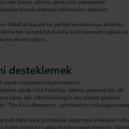
yesi olan banyo uzmanı, geniş ürün yelpazesinin
larından birinde üretmesi bakımından sektörün
ımı Slim4’un başarılı bir şekilde kurulumunun ardından,
rilerine her zamankinden daha iyi bir deneyim sağladı ve
larına devam ediyor.
ini desteklemek
 olarak süreçlerini iyileştirmenin ve
letme olarak Ultra Finishing, işletme çapındaki bir altı
 kararı aldı. Ultra Finishing’in baş işletme görevlisi
ibi: “Slim4’u kullanmamız, optimizasyon yolculuğumuzd
Coach House, mob
tasarım ürünlerini
üzerinde daha fazla görünürlük sağlamaya odaklanan Ultr
satışı konusunda
ş birliği içinde bir yaklaşım benimseyebilmek için Slim4’
ev dekorasyonun