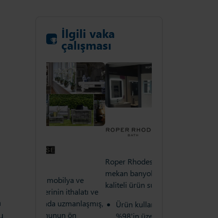
İlgili vaka
çalışması
Roper Rhodes, müşterilerine iç
mekan banyoları için bir dizi
a
ilya ve
Coach House, mobi
kaliteli ürün sunmaktadır.
n ithalatı ve
tasarım ürünlerinin 
a
 uzmanlaşmış,
satışı konusunda u
Ürün kullanılabilirliği
u
un ön
ev dekorasyonunun
%98'in üzerine çıkarıldı