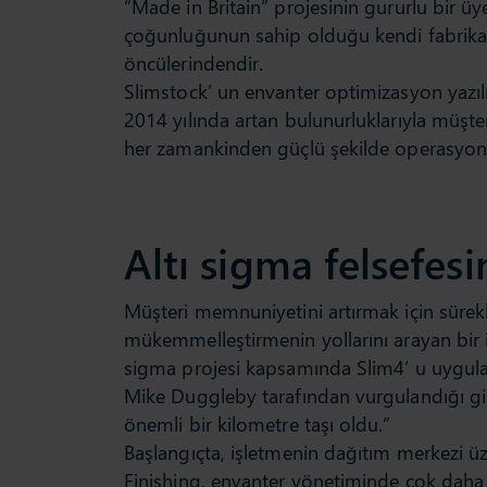
“Made in Britain” projesinin gururlu bir ü
çoğunluğunun sahip olduğu kendi fabrika
öncülerindendir.
Slimstock’ un envanter optimizasyon yazıl
2014 yılında artan bulunurluklarıyla müşte
her zamankinden güçlü şekilde operasyon
Altı sigma felsefes
Müşteri memnuniyetini artırmak için sürekli
mükemmelleştirmenin yollarını arayan bir iş
sigma projesi kapsamında Slim4′ u uygulama
Mike Duggleby tarafından vurgulandığı g
önemli bir kilometre taşı oldu.”
Başlangıçta, işletmenin dağıtım merkezi 
Finishing, envanter yönetiminde çok daha i