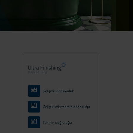
Gelişmiş görünürlük
Geliştirilmiş tahmin doğruluğu
Tahmin doğruluğu