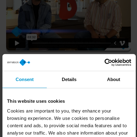
Gestão de uma empresa de moda
O software tinha que ser capaz de atender às
necessidades da empresa moda: com ciclos de vida e
Consent
Details
About
períodos de vendas curtos, que se sobrepõem com as
vendas, e com um histórico não consistente ao longo do
This website uses cookies
tempo. “Essa é uma particularidade que nem todos os
softwares resolvem. Nós precisamos que o Slim4 o
Cookies are important to you, they enhance your
browsing experience. We use cookies to personalise
resolva, juntamente com a gestão da forecast pre season e
content and ads, to provide social media features and to
in season”, explica Sánchez.
analyse our traffic. We also share information about your