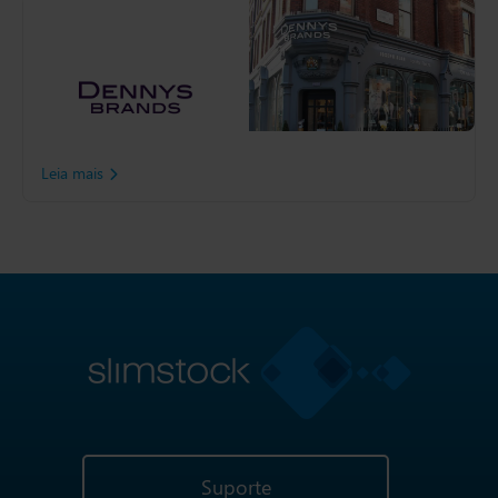
Dennys Brands
A Dennys Brands evoluiu
de uma única loja no
coração de Londres para
uma empresa
verdadeiramente global.
Leia mais
Suporte