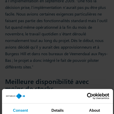
à l’implémentation en septembre 2009. “Une fois la
décision prise, l’implémentation n’aurait pas pu être plus
facile. Nous avions certaines exigences particulières ne
faisant pas partie des fonctionnalités standard mais l’outil
fut quand même opérationnel à la fin du mois de
novembre, le travail quotidien s’étant déroulé
normalement tout au long du projet. Dès le début, nous
avions décidé qu’il y aurait des approvisionneurs et à
Burgess Hill et dans nos bureaux de Veenendaal aux Pays-
Bas ; le projet a donc intégré le fait de pouvoir piloter
différents sites.”
Meilleure disponibilité avec
moins de stocks
Bien que la réduction de la charge de travail de son équipe
ait été un point-clé pour Katy, Slim4 devait aussi apporter
des avantages plus tangibles à Technetix dans son
Consent
Details
About