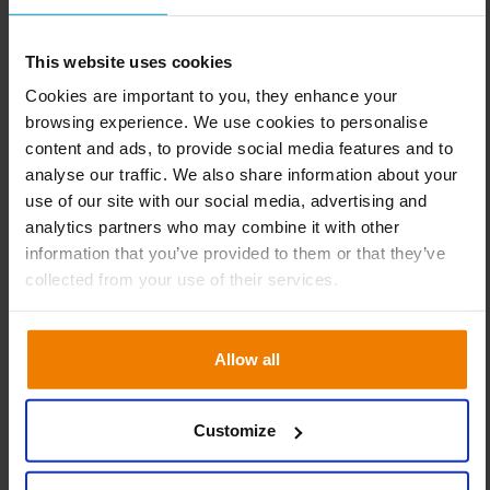
ensemble. “La décision d’implémenter Slim4 reposait non
seulement sur sa capacité à fournir une meilleure
This website uses cookies
disponibilité, principalement grâce à la gestion par
Cookies are important to you, they enhance your
exception, mais également sur son potentiel à pouvoir
browsing experience. We use cookies to personalise
réduire les stocks. L’analyse effectuée dans le cadre de
content and ads, to provide social media features and to
l’implémentation a clairement mis en évidence les zones
analyse our traffic. We also share information about your
d’amélioration, lesquelles ont représenté une réduction
use of our site with our social media, advertising and
globale des stocks de 1,5 M£ sur l’année 2010.”
analytics partners who may combine it with other
information that you’ve provided to them or that they’ve
Amélioration du processus S&OP
collected from your use of their services.
Technetix a franchi le pas et accroît actuellement avec
succès sa part de marché aux Etats-Unis. “Notre expansion
Allow all
aux États-Unis nous a obligé à repenser l’ensemble de
notre chaîne d’approvisionnement. Slim4 nous a donné
l’occasion de rationaliser notre processus S&OP et nous a
Customize
permis d’être opérationnels.” Non content de «
simplement » réussir sur le plan financier, Technetix a