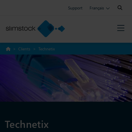
Search:
Support
Français
>
Clients
>
Technetix
Technetix