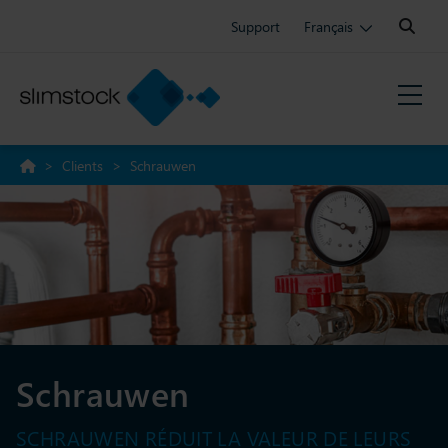
Search:
Support
Français
>
Clients
>
Schrauwen
Schrauwen
SCHRAUWEN RÉDUIT LA VALEUR DE LEURS