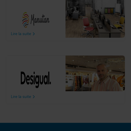
Manutan
Découvrez comment
Manutan à optimisé sa
Supply Chain grâce à Slim4.
Lire la suite
Desigual
Découvrez comment
Desigual a amélioré la
disponibilité de ses produits
grâce à Slim4
Lire la suite