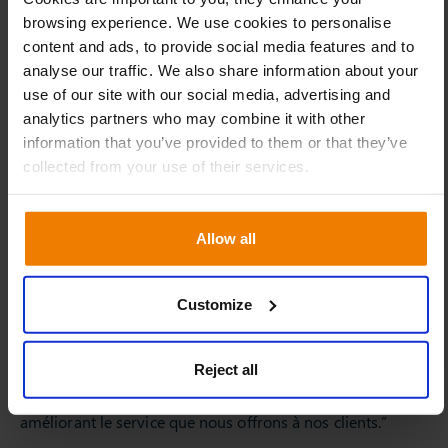
notre personnel, un avantage qui offre des avantages
browsing experience. We use cookies to personalise
considérables pour l’ensemble de la chaîne
content and ads, to provide social media features and to
d’approvisionnement.”
analyse our traffic. We also share information about your
use of our site with our social media, advertising and
“Bien plus à venir”
analytics partners who may combine it with other
information that you’ve provided to them or that they’ve
De Deckere est convaincu que ce n’est pas fini : “Nous
collected from your use of their services.
utilisons maintenant Slim4 pour optimiser davantage le
réapprovisionnement de nos magasins afin de garantir
que les bons articles sont disponibles dans les bonnes
Allow all
quantités et au bon moment.
Notre objectif est d’augmenter encore les taux de service
Customize
en profitant de l’expertise de Slimstock. Par exemple, nous
veillerons à ce que nos collègues participent à l’Académie
Slimstock. Je suis certain qu’avec Slimstock et Slim4, nous
Reject all
pourrons réaliser nos ambitions de croissance tout en
améliorant le service que nous offrons à nos clients.”