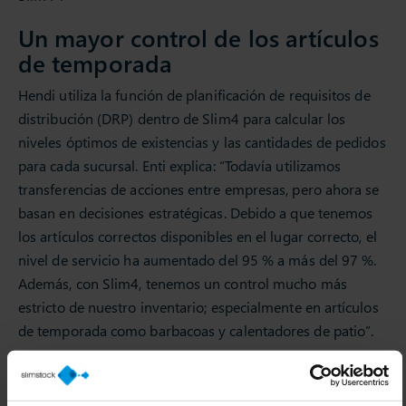
Un mayor control de los artículos
de temporada
Hendi utiliza la función de planificación de requisitos de
distribución (DRP) dentro de Slim4 para calcular los
niveles óptimos de existencias y las cantidades de pedidos
para cada sucursal. Enti explica: “Todavía utilizamos
transferencias de acciones entre empresas, pero ahora se
basan en decisiones estratégicas. Debido a que tenemos
los artículos correctos disponibles en el lugar correcto, el
nivel de servicio ha aumentado del 95 % a más del 97 %.
Además, con Slim4, tenemos un control mucho más
estricto de nuestro inventario; especialmente en artículos
de temporada como barbacoas y calentadores de patio”.
Cosolidación en China
Además de mejorar su rendimiento de entrega, Hendi