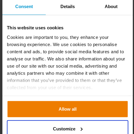
Consent
Details
About
también logró ahorros de costos impresionantes. “Al
consolidar los pedidos de producción de diferentes
proveedores para llenar contenedores, hemos realizado
This website uses cookies
importantes mejoras en la forma en que nos abastecemos
Cookies are important to you, they enhance your
de China. Esto significa que los costos de envío de pedidos
browsing experience. We use cookies to personalise
a Europa se han reducido considerablemente. También
content and ads, to provide social media features and to
hemos racionalizado nuestra gama con Slim4 y estamos
analyse our traffic. We also share information about your
optimizando activamente nuestro enfoque para la gestión
use of our site with our social media, advertising and
del ciclo de vida del producto. El desarrollo de productos
analytics partners who may combine it with other
es una prioridad para nosotros y Slim4 nos ayuda a
information that you’ve provided to them or that they’ve
pronosticar la demanda de nuevos productos”.
collected from your use of their services.
Compartir las proyecciones con
los proveedores
Allow all
Satisfecho con los resultados hasta ahora, Enti espera que
se realicen más mejoras en el futuro. “Slim4 aún no se ha
Customize
implementado en todos los países, por lo que aún quedan