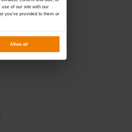
 use of our site with our
at you’ve provided to them or
l
Allow all
s