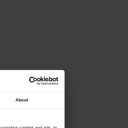
e
n
About
sonalise content and ads, to