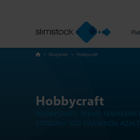
Pla
>
Müşteriler
>
Hobbycraft
Hobbycraft
HOBBYCRAFT, SERVIS SEVIYESIN
STOĞUNU %20 ORANINDA AZALT