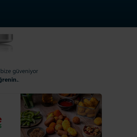
n bize güveniyor
ğrenin.
.
 toptan