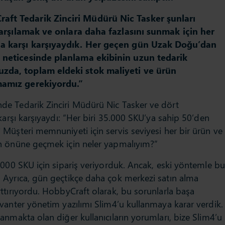
ft Tedarik Zinciri Müdürü Nic Tasker şunları
karşılamak ve onlara daha fazlasını sunmak için her
a karşı karşıyaydık. Her geçen gün Uzak Doğu’dan
 neticesinde planlama ekibinin uzun tedarik
da, toplam eldeki stok maliyeti ve ürün
mamız gerekiyordu.”
e Tedarik Zinciri Müdürü Nic Tasker ve dört
karşı karşıyaydı: “Her biri 35.000 SKU’ya sahip 50’den
Müşteri memnuniyeti için servis seviyesi her bir ürün ve
n önüne geçmek için neler yapmalıyım?”
.000 SKU için sipariş veriyorduk. Ancak, eski yöntemle bu
 Ayrıca, gün geçtikçe daha çok merkezi satın alma
ttırıyordu. HobbyCraft olarak, bu sorunlarla başa
vanter yönetim yazılımı Slim4’u kullanmaya karar verdik.
nmakta olan diğer kullanıcıların yorumları, bize Slim4’u