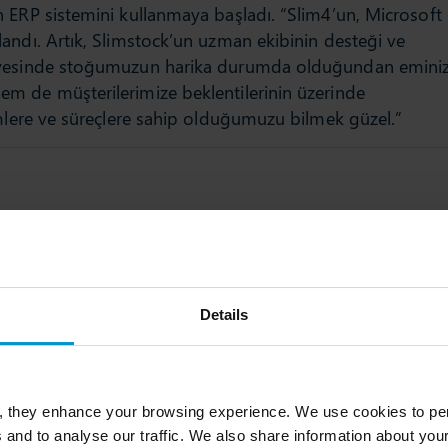
%9 fazla stok 
 ERP sistemini kullanmaya başladı. “Slim4’un, Microsoft
%98 hizmet sev
andı. Artık, Slimstock’un uzman ekibinin desteği ve
Talep İçgörüs
sayesinde stoğumuzun harika durumda olduğundan eminiz
Yönetiminin Ge
m de müşterilerimize beklentilerinin üzerinde
emlere ve süreçlere sahip olduğumuzu bilmek güzel.”
Dah
Details
, they enhance your browsing experience. We use cookies to per
 and to analyse our traffic. We also share information about your