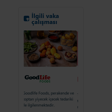
İlgili vaka
çalışması
perakende ve
Goodlife Foods, pe
The Perfume Shop, çevik O+O
cek tedariki
toptan yiyecek içece
tedarik stratejisiyle
.
ile ilgilenmektedir.
müşterilerine daha iyi bir