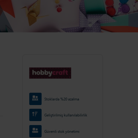
Stoklarda %20 azalma
Geliştirilmiş kullanılabilirlik
Güvenli stok yönetimi