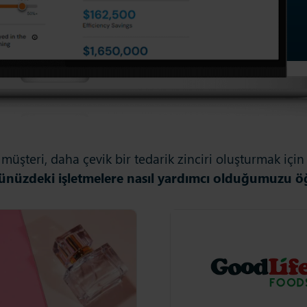
müşteri, daha çevik bir tedarik zinciri oluşturmak içi
ünüzdeki işletmelere nasıl yardımcı olduğumuzu ö
Goodlife Foods
Goodlife Foods, perakende ve
yiyecek içecek tedariki ile
ilgilenmektedir.