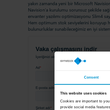
yakın zamanda yeni bir Microsoft Navision
Navision’a kurulumu sorunsuz şekilde sağl
envanter yazılımı optimizasyonu Slim4 
Hem optimum stok seviyelerini koruyup he
bulunurluklar sunabileceğimiz en iyi sist
Consent
This website uses cookies
Cookies are important to you
provide social media features