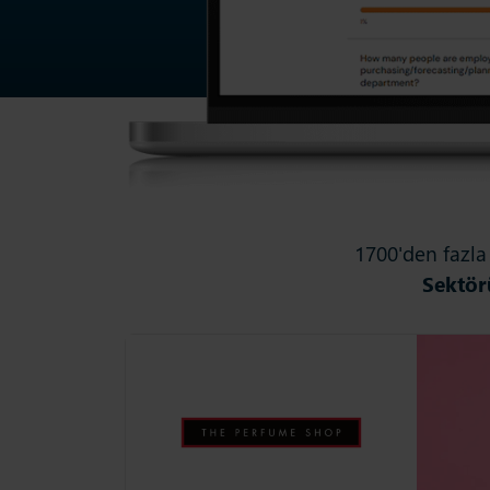
1700'den fazla 
Sektör
The Perfume Shop
The Perfume Shop, çevik O+O tedarik
stratejisiyle müşterilerine daha iyi bir
deneyim sunuyor