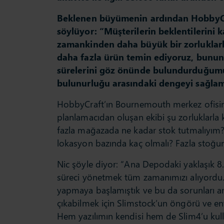
Beklenen büyümenin ardından HobbyCra
söylüyor: “Müşterilerin beklentilerini 
zamankinden daha büyük bir zorluklarl
daha fazla ürün temin ediyoruz, bunun
sürelerini göz önünde bulundurduğumuz
bulunurluğu arasındaki dengeyi sağla
HobbyCraft’ın Bournemouth merkez ofisind
planlamacıdan oluşan ekibi şu zorluklarla 
fazla mağazada ne kadar stok tutmalıyım? 
lokasyon bazında kaç olmalı? Fazla stoğu
Nic şöyle diyor: “Ana Depodaki yaklaşık 8
süreci yönetmek tüm zamanımızı alıyordu.
yapmaya başlamıştık ve bu da sorunları ar
çıkabilmek için Slimstock’un öngörü ve en
Hem yazılımın kendisi hem de Slim4’u kulla