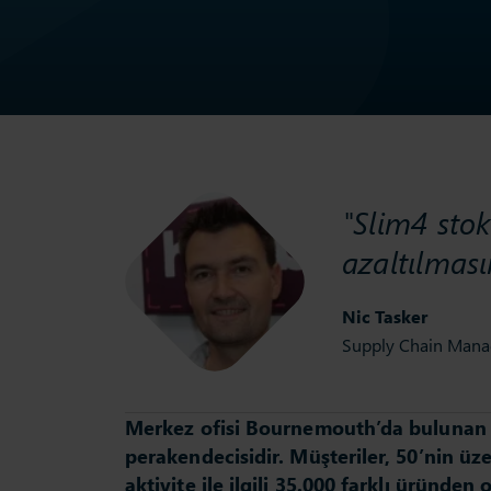
"Slim4 sto
azaltılması
Nic Tasker
Supply Chain Mana
Merkez ofisi Bournemouth’da bulunan H
perakendecisidir. Müşteriler, 50’nin ü
aktivite ile ilgili 35.000 farklı üründen