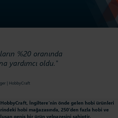
kların %20 oranında
na yardımcı oldu."
ger | HobbyCraft
obbyCraft, İngiltere’nin önde gelen hobi ürünleri
zerindeki hobi mağazasında, 250’den fazla hobi ve
 oluşan geniş bir ürün yelpazesini sahiptir.