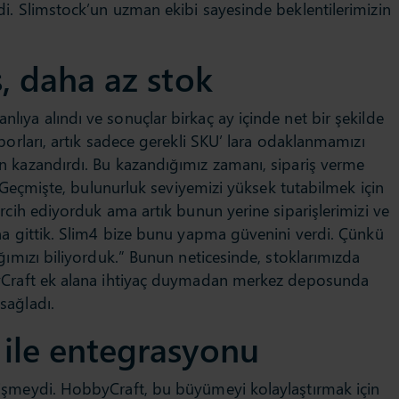
i. Slimstock’un uzman ekibi sayesinde beklentilerimizin
ş, daha az stok
ıya alındı ve sonuçlar birkaç ay içinde net bir şekilde
porları, artık sadece gerekli SKU’ lara odaklanmamızı
n kazandırdı. Bu kazandığımız zamanı, sipariş verme
. Geçmişte, bulunurluk seviyemizi yüksek tutabilmek için
rcih ediyorduk ama artık bunun yerine siparişlerimizi ve
na gittik. Slim4 bize bunu yapma güvenini verdi. Çünkü
ğımızı biliyorduk.” Bunun neticesinde, stoklarımızda
byCraft ek alana ihtiyaç duymadan merkez deposunda
sağladı.
Goodlife Foods, 
 ile entegrasyonu
toptan yiyecek içe
ile ilgilenmektedir
işmeydi. HobbyCraft, bu büyümeyi kolaylaştırmak için