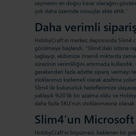
seçmenin en doğru karar olacağını gösterd
çok daha üzerinde sonuçlar elde ettik.”
Daha verimli sipari
HobbyCraft’ın merkez deposunda Slim4 canl
görülmeye başlandı. “Slim4’daki istisna ra
sağlayıp, ekibimize önemli miktarda zama
sürecinin verimliliğini artırmada kullandık
gerekenden fazla adette sipariş vermeyi te
stoklarımızı kademeli olarak azaltma yolu
Slim4 ile bulunurluk hedeflerimize ulaşaca
yaklaşık %20’lik bir azalma oldu ve Hob
daha fazla SKU’nun stoklanmasına olanak 
Slim4’un Microsoft
HobbyCraft’ın büyümesi, beklenen bir gel