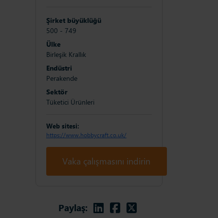
Şirket büyüklüğü
500 - 749
Ülke
Birleşik Krallık
Endüstri
Perakende
Sektör
Tüketici Ürünleri
Web sitesi:
https://www.hobbycraft.co.uk/
Vaka çalışmasını indirin
Linkedin
Facebook
Twitter
Paylaş: