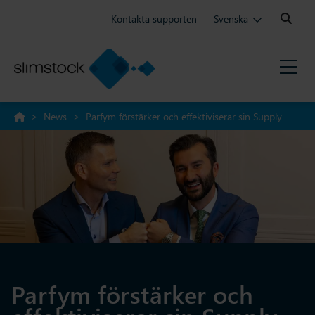
Search:
Kontakta supporten
Svenska
>
News
>
Parfym förstärker och effektiviserar sin Supply
Chain med Slimstock
Parfym förstärker och