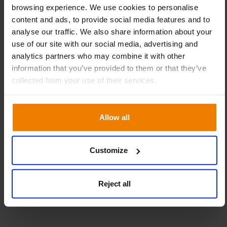
övertygade om att Slim4 är den perfekta
browsing experience. We use cookies to personalise
plattformen för att möjliggöra kontinuerlig
content and ads, to provide social media features and to
optimering av hela försörjningskedjan.”
analyse our traffic. We also share information about your
use of our site with our social media, advertising and
Mikael Wiklund, Commercial Director på
analytics partners who may combine it with other
Slimstock Sverige avslutar: “Vi är oerhört
information that you’ve provided to them or that they’ve
glada över att stötta Parfym på deras resa mot
collected from your use of their services.
operationell excellens. Med tanke på
verksamhetens ambitiösa planer för framtiden
är vi stolta över att Parfym valde vår lösning
Allow all
för att öka tillgängligheten, förbättra
synligheten och minska lager i hela
Customize
verksamheten. När implementeringsprojektet
nu är klart ser vi fram emot att arbeta som en
förlängning av deras fantastiska team under
Reject all
många år framöver.”