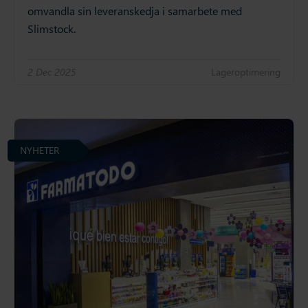
omvandla sin leveranskedja i samarbete med
Slimstock.
2 Dec 2025
Lageroptimering
NYHETER