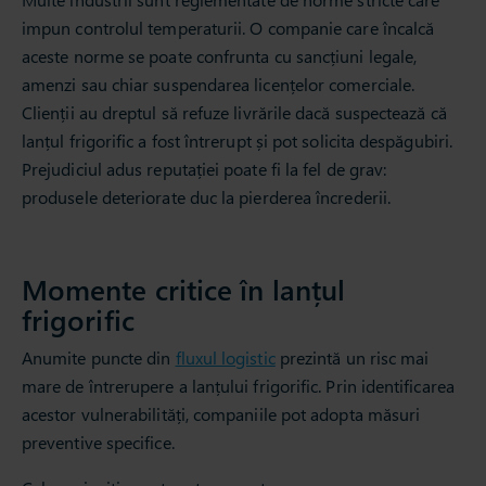
impun controlul temperaturii. O companie care încalcă
aceste norme se poate confrunta cu sancțiuni legale,
amenzi sau chiar suspendarea licențelor comerciale.
Clienții au dreptul să refuze livrările dacă suspectează că
lanțul frigorific a fost întrerupt și pot solicita despăgubiri.
Prejudiciul adus reputației poate fi la fel de grav:
produsele deteriorate duc la pierderea încrederii.
Momente critice în lanțul
frigorific
Anumite puncte din
fluxul logistic
prezintă un risc mai
mare de întrerupere a lanțului frigorific. Prin identificarea
acestor vulnerabilități, companiile pot adopta măsuri
preventive specifice.