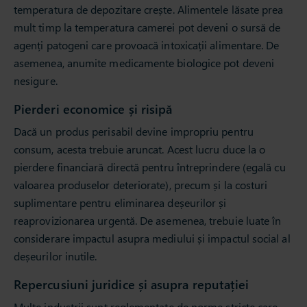
temperatura de depozitare crește. Alimentele lăsate prea
mult timp la temperatura camerei pot deveni o sursă de
agenți patogeni care provoacă intoxicații alimentare. De
asemenea, anumite medicamente biologice pot deveni
nesigure.
Pierderi economice și risipă
Dacă un produs perisabil devine impropriu pentru
consum, acesta trebuie aruncat. Acest lucru duce la o
pierdere financiară directă pentru întreprindere (egală cu
valoarea produselor deteriorate), precum și la costuri
suplimentare pentru eliminarea deșeurilor și
reaprovizionarea urgentă. De asemenea, trebuie luate în
considerare impactul asupra mediului și impactul social al
deșeurilor inutile.
Repercusiuni juridice și asupra reputației
Multe industrii sunt reglementate de norme stricte care