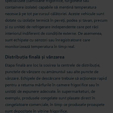
specializate (camioane frigorifice, furgonete sau
containere izolate) capabile să mențină temperatura
necesară pe tot parcursul călătoriei. Aceste vehicule sunt
dotate cu izolație termică în pereți, podea și tavan, precum
și cu unități de refrigerare independente care pot răci
interiorul indiferent de condițiile externe. De asemenea,
sunt echipate cu senzori sau înregistratoare care
monitorizează temperatura în timp real.
Distribuția finală și vânzarea
Etapa finală are loc la sosirea la centrele de distribuție,
punctele de vânzare cu amănuntul sau alte puncte de
vânzare. Echipele de descărcare trebuie să acționeze rapid
pentru a returna mărfurile în camere frigorifice sau în
unități de expunere adecvate. În supermarketuri, de
exemplu, produsele congelate sunt plasate direct în
congelatoare comerciale, în timp ce produsele proaspete
sunt depozitate în vitrine frigorifice.