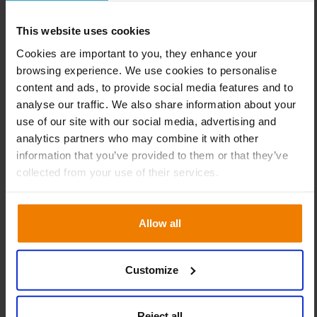
afara parametrilor stabiliți, este esențială.
This website uses cookies
3. Transportul frigorific
Cookies are important to you, they enhance your
Transportul introduce variabile imprevizibile, cum ar fi
browsing experience. We use cookies to personalise
traficul, întârzierile sau problemele mecanice. Lanțul
content and ads, to provide social media features and to
frigorific poate fi compromis de defecțiuni ale
analyse our traffic. We also share information about your
echipamentelor, congestie prelungită în condiții de
use of our site with our social media, advertising and
temperaturi ridicate sau erori ale șoferului (de exemplu,
analytics partners who may combine it with other
oprirea sistemului de răcire în timpul unei opriri).
information that you’ve provided to them or that they’ve
Strategiile eficiente de atenuare includ:
collected from your use of their services.
Vehicule certificate, adecvate, cu izolație și capacitate
de răcire suficiente pentru tipul de marfă (de
Allow all
exemplu, -20 °C pentru produse congelate față de +4
°C pentru produse proaspete).
Customize
Sisteme telematice și de urmărire care furnizează
date și alerte în timp real privind temperatura,
permițând o intervenție rapidă (de exemplu,
Reject all