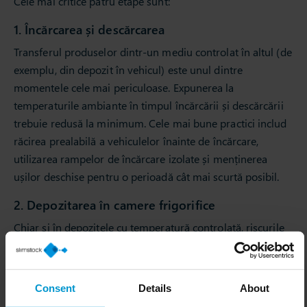
Cele mai critice patru etape sunt:
1. Încărcarea și descărcarea
Transferul produselor dintr-un mediu controlat în altul (de
exemplu, din depozit în vehicul) este unul dintre
momentele cele mai periculoase. Expunerea la
temperaturile ambiante în timpul încărcării și descărcării
trebuie redusă la minimum. Cele mai bune practici includ
răcirea prealabilă a vehiculelor înainte de încărcare,
utilizarea rampelor de încărcare izolate și menținerea
ușilor deschise pentru o perioadă cât mai scurtă posibil.
2. Depozitarea în camere frigorifice
Chiar și în depozitele cu temperatură controlată, riscurile
persistă. Defecțiunile sistemului de refrigerare, ușile lăsate
întredeschise sau amplasarea necorespunzătoare a
stocurilor pot compromite lanțul frigorific. Monitorizarea
Consent
Details
About
constantă, cu senzori moderni care declanșează alerte în