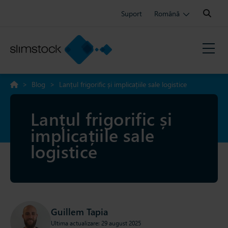
Search:
Suport
Română
>
Blog
>
Lanțul frigorific și implicațiile sale logistice
Lanțul frigorific și
implicațiile sale
logistice
Guillem Tapia
Ultima actualizare: 29 august 2025