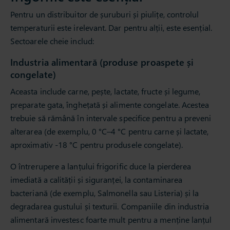
Pentru un distribuitor de șuruburi și piulițe, controlul
temperaturii este irelevant. Dar pentru alții, este esențial.
Sectoarele cheie includ:
Industria alimentară (produse proaspete și
congelate)
Aceasta include carne, pește, lactate, fructe și legume,
preparate gata, înghețată și alimente congelate. Acestea
trebuie să rămână în intervale specifice pentru a preveni
alterarea (de exemplu, 0 °C–4 °C pentru carne și lactate,
aproximativ -18 °C pentru produsele congelate).
O întrerupere a lanțului frigorific duce la pierderea
imediată a calității și siguranței, la contaminarea
bacteriană (de exemplu, Salmonella sau Listeria) și la
degradarea gustului și texturii. Companiile din industria
alimentară investesc foarte mult pentru a menține lanțul