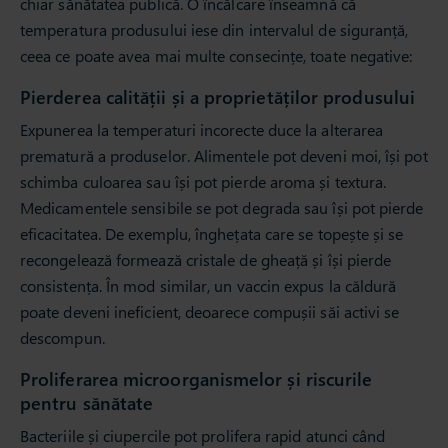
chiar sănătatea publică. O încălcare înseamnă că
temperatura produsului iese din intervalul de siguranță,
ceea ce poate avea mai multe consecințe, toate negative:
Pierderea calității și a proprietăților produsului
Expunerea la temperaturi incorecte duce la alterarea
prematură a produselor. Alimentele pot deveni moi, își pot
schimba culoarea sau își pot pierde aroma și textura.
Medicamentele sensibile se pot degrada sau își pot pierde
eficacitatea. De exemplu, înghețata care se topește și se
recongelează formează cristale de gheață și își pierde
consistența. În mod similar, un vaccin expus la căldură
poate deveni ineficient, deoarece compușii săi activi se
descompun.
Proliferarea microorganismelor și riscurile
pentru sănătate
Bacteriile și ciupercile pot prolifera rapid atunci când