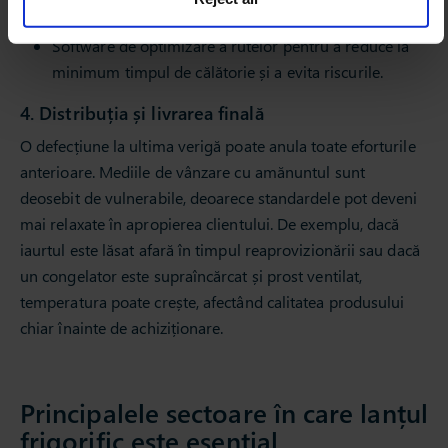
redirecționarea către o unitate din apropiere).
Software de optimizare a rutelor pentru a reduce la
minimum timpul de călătorie și a evita riscurile.
4. Distribuția și livrarea finală
O defecțiune la ultima verigă poate anula toate eforturile
anterioare. Mediile de vânzare cu amănuntul sunt
deosebit de vulnerabile, deoarece standardele pot deveni
mai relaxate în apropierea clientului. De exemplu, dacă
iaurtul este lăsat afară în timpul reaprovizionării sau dacă
un congelator este supraîncărcat și prost ventilat,
temperatura poate crește, afectând calitatea produsului
chiar înainte de achiziționare.
Principalele sectoare în care lanțul
frigorific este esențial