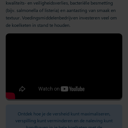
kwaliteits- en veiligheidsverlies, bacteriële besmetting
(bijv. salmonella of listeria) en aantasting van smaak en
textuur. Voedingsmiddelenbedrijven investeren veel om
de koelketen in stand te houden.
Ontdek hoe je de versheid kunt maximaliseren,
verspilling kunt verminderen en de naleving kunt
handhaven in je hele koelketen met de