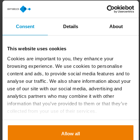
isolatie en koelcapaciteit voor het type lading
(bijvoorbeeld -20 °C voor diepvriesproducten versus
+4 °C voor verse producten).
Consent
Details
About
Telematica- en volgsystemen die realtime
temperatuurgegevens en waarschuwingen leveren,
waardoor snel kan worden ingegrepen (bijv.
This website uses cookies
omleiden naar een nabijgelegen faciliteit).
Cookies are important to you, they enhance your
Routeoptimalisatiesoftware om de reistijd te
browsing experience. We use cookies to personalise
minimaliseren en risico’s te vermijden.
content and ads, to provide social media features and to
4. Distributie en eindlevering
analyse our traffic. We also share information about your
use of our site with our social media, advertising and
Een storing in de laatste schakel kan alle eerdere
analytics partners who may combine it with other
inspanningen tenietdoen. Retailomgevingen zijn bijzonder
information that you’ve provided to them or that they’ve
kwetsbaar, omdat de normen dichter bij de klant minder
collected from your use of their services.
streng kunnen zijn. Als yoghurt bijvoorbeeld tijdens het
bijvullen wordt laten staan of als een vrieskist overvol en
slecht geventileerd is, kan de temperatuur stijgen,
Allow all