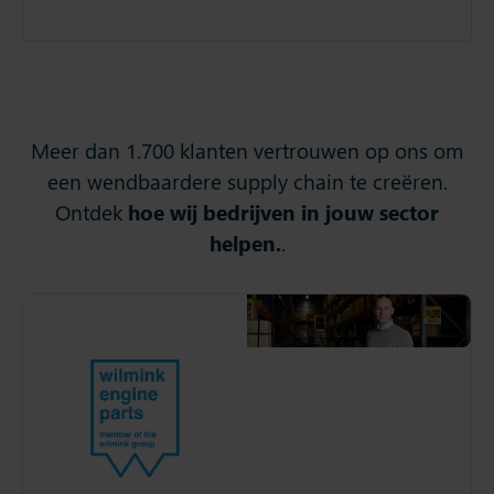
Meer dan 1.700 klanten vertrouwen op ons om
een wendbaardere supply chain te creëren.
Ontdek
hoe wij bedrijven in jouw sector
helpen.
.
Wilmink Engine Parts
Ontdek hoe Wilmink Engine
Parts, dé specialist in
onderdelen voor
verbrandingsmotoren, zijn
voorraadbeheer en
concurrentiepositie heeft
verbeterd met Slim4.