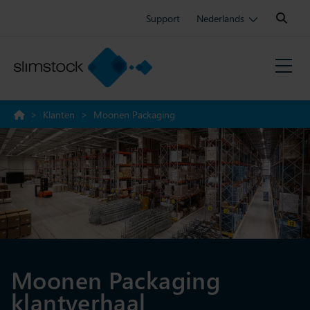
Search:
Support
Nederlands
>
Klanten
>
Moonen Packaging
Moonen Packaging
klantverhaal