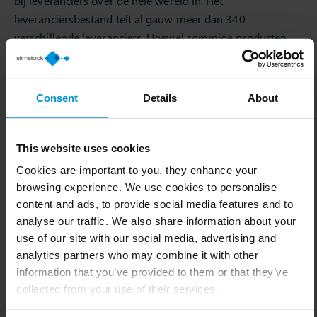
bij leveranciers over de hele wereld in. Het
leveranciersbestand telt al gauw meer dan 340
verschillende leveranciers. Hoewel sommige producten
gemakkelijk binnen enkele werkdagen kunnen worden
geleverd, zijn er ook producten waar de levertijd oploopt
tot meer dan 180 dagen. Tijdig acteren bij
Consent
Details
About
leveringsproblemen is dus cruciaal, zo stelt Monse. De
supply chain analist ziet dat er steeds meer rekening
gehouden moet worden met problemen in de volledige
This website uses cookies
supply chain. “Er zijn steeds meer disrupties, ze volgen
Cookies are important to you, they enhance your
elkaar in rap tempo op en ze lijken ook een steeds grotere
browsing experience. We use cookies to personalise
impact te hebben. Het is echt een uitdaging voor de
content and ads, to provide social media features and to
komende jaren om hier zo goed mogelijk op in te spelen.”
analyse our traffic. We also share information about your
Monse stipt de voorbeelden van de coronaperiode, de
use of our site with our social media, advertising and
analytics partners who may combine it with other
blokkade in het Suezkanaal en de oorlog in Oost-Europa
information that you’ve provided to them or that they’ve
aan. Levertijden bleken ineens niet meer zeker, maar
collected from your use of their services.
Monse spreekt uit ervaring dat ze disrupties goed kunnen
opvangen.