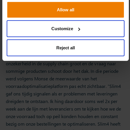
Allow all
Dankzij het
voorraadoptimalisatieplatform
van Slimstock
heeft Moonen zicht over de supply chain, en kan het snel
reageren bij excepties. “Slim4 attendeert ons op tijd als er
Customize
afwijkingen in levertijden worden geconstateerd. We
hebben onze leveranciers goed in kaart en kunnen direct
Reject all
acties uitzetten als er problemen dreigen. Dat is een
prettig gevoel.” Tijdens de coronaperiode was de
onzekerheid in de supply chain groot en de vraag naar
sommige producten schoot door het dak. In die periode
werd volgens Monse de meerwaarde van het
voorraadoptimalisatieplatform pas echt zichtbaar. “Slim4
gaf ons tijdig signalen als er problemen met leveringen
dreigden te ontstaan. Ik hing daardoor soms wel 2x per
week aan de lijn met leveranciers om te kijken hoe we de
onze voorraad toch op peil konden houden en constant
bezig om onze bestellingen te optimaliseren. Slim4 heeft