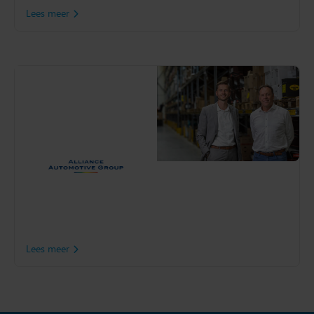
Lees meer
Alliance Automotive
Hoe behoud je controle
over de voorraad in een
complexe supply chain?
Ontdek hoe Alliance
Automotive Benelux met
Slim4 zorgt voor
razendsnelle levering van
auto-onderdelen en
incourante voorraad
voorkomt.
Lees meer