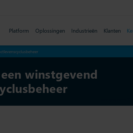
Platform
Oplossingen
Industrieën
Klanten
Ke
ctlevenscyclusbeheer
 een winstgevend
yclusbeheer
Laatst geüpdatet: 22