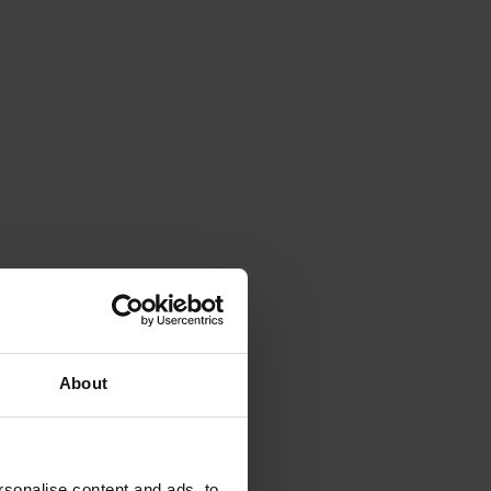
About
n
sonalise content and ads, to