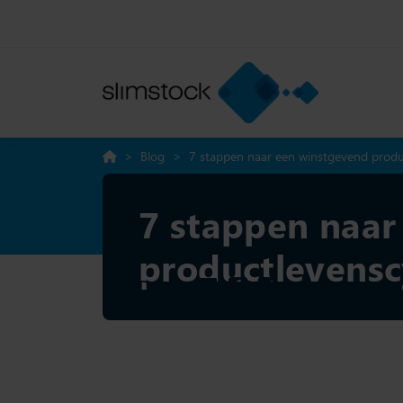
>
Blog
>
7 stappen naar een winstgevend produ
7 stappen naar
productlevensc
Delen: