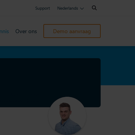
Search:
Support
Nederlands
nnis
Over ons
Demo aanvraag
Sam Phipps
 december 2025
|
5 min