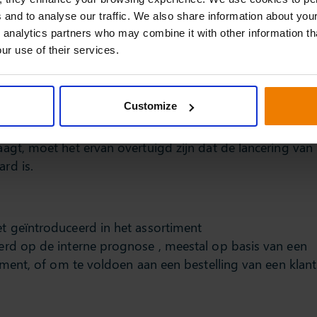
es van
 and to analyse our traffic. We also share information about your
clusbeheer?
 analytics partners who may combine it with other information th
ur use of their services.
nscyclus die uit vijf fasen bestaat:
Customize
et nieuwe product kans van slagen heeft.
agt, moet het ervan overtuigd zijn dat de lancering van
rd is.
t geïntroduceerd in het assortiment
erd op de interne prognose , meestal op basis van een
iment, of om te voldoen aan een bestelling van een klant