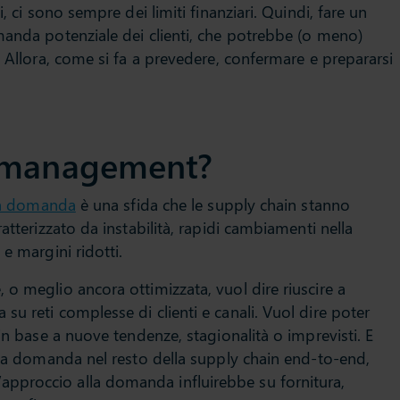
, ci sono sempre dei limiti finanziari. Quindi, fare un
manda potenziale dei clienti, che potrebbe (o meno)
. Allora, come si fa a prevedere, confermare e prepararsi
d management?
 la domanda
è una sfida che le supply chain stanno
atterizzato da instabilità, rapidi cambiamenti nella
e margini ridotti.
o meglio ancora ottimizzata, vuol dire riuscire a
u reti complesse di clienti e canali. Vuol dire poter
 in base a nuove tendenze, stagionalità o imprevisti. E
ella domanda nel resto della supply chain end-to-end,
pproccio alla domanda influirebbe su fornitura,