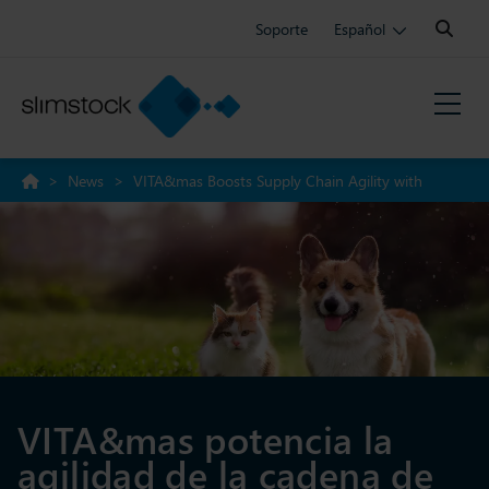
Search:
Soporte
Español
>
News
>
VITA&mas Boosts Supply Chain Agility with
Slimstock collaboration
VITA&mas potencia la
agilidad de la cadena de