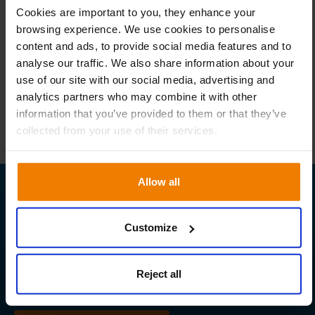
Cookies are important to you, they enhance your
Linkedin
Facebook
Twitter
Compartir:
browsing experience. We use cookies to personalise
content and ads, to provide social media features and to
analyse our traffic. We also share information about your
use of our site with our social media, advertising and
analytics partners who may combine it with other
information that you’ve provided to them or that they’ve
collected from your use of their services.
Allow all
Potencia tu cadena de
suministro
Customize
Descubre cómo Slim4 puede transformar tu
Reject all
negocio.