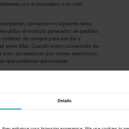
roblemas con el proveedor o es sólo
 completan, comienzo mi siguiente tarea
tarea utilizo el módulo generador de pedidos
as órdenes de compra para ese día y
d entre ellas. Cuando estoy convencido de
s a los proveedores por correo electrónico.
oceso que podemos automatizar.
onsultando con nuestros gerentes de
ue podemos resolver problemas de
stock en
a situación de exceso como consecuencia de
s un plan para llevar el inventario de
Details
 con los proveedores para ver cómo podemos
imiento de entrega. Compartir pronósticos u
, they enhance your browsing experience. We use cookies to per