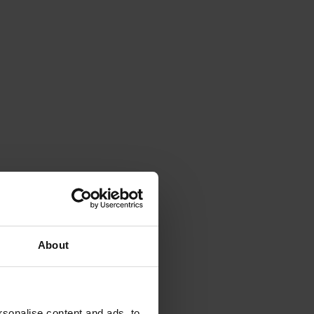
About
sonalise content and ads, to