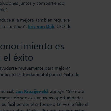
oluciones juntos y compartiendo
le”.
nduce a la mejora, también requiere
llo continuo”,
Eric van Dijk
, CEO de
 conocimiento es
el éxito
e ayudarse mutuamente para mejorar
cimiento es fundamental para el éxito de
mercial,
Jan Kraaijeveld
, agrega: “Siempre
scamos dónde existen estas oportunidades
 fácil perder el enfoque o tal vez le falte el
 los puntos débiles. Por eso, cuando estoy