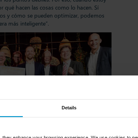
or qué hacen las cosas como lo hacen. Sí
sos y cómo se pueden optimizar, podemos
era más inteligente”.
Details
o Nederlandse
, they enhance your browsing experience. We use cookies to per