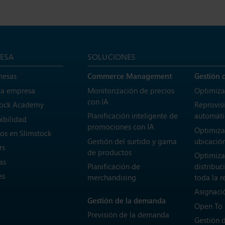
ESA
SOLUCIONES
mesas
Commerce Management
Gestión 
ra empresa
Monitorización de precios
Optimiza
con IA
tock Academy
Reprovis
Planificación inteligente de
automáti
ibilidad
promociones con IA
Optimiza
os en Slimstock
Gestión del surtido y gama
ubicación
rs
de productos
Optimiza
as
Planificación de
distribuc
es
merchandising
toda la r
Asignaci
Gestión de la demanda
Open To
Previsión de la demanda
Gestión 