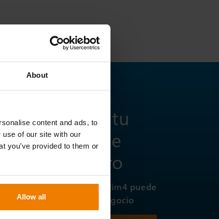
About
Potencia tu
sonalise content and ads, to
cadena de
 use of our site with our
at you’ve provided to them or
suministro
Descubre cómo Slim4 puede
Allow all
transformar tu negocio