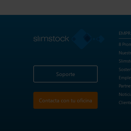
EMPR
8 Pro
Nuest
Slims
Sosten
Soporte
Emple
Partne
Notici
Contacta con tu oficina
Client