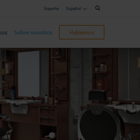
Search:
Soporte
Español
sos
Sobre nosotros
Hablemos