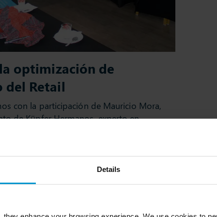
 la optimización de
 del Retail
os con la participación de Mauricio Mora,
nto de Küpfer Hermanos, experto en
dustria de Retail y con más de 15 años de
cia de cómo el y su compañía lograron
Details
demanda de sus clientes, la disponibilidad
le y entregar la mejor experiencia de
, they enhance your browsing experience. We use cookies to per