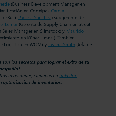
verde
(Business Development Manager en
lanificación en Codelpa),
Carola
 TurBus),
Paulina Sanchez
(Subgerente de
el Lerner
(Gerente de Supply Chain en Street
s Sales Manager en Slimstock) y
Mauricio
ecimiento en Küper Hmns.). También
de Logística en WOM) y
Javiera Smith
(Jefa de
s son los secretos para lograr el éxito de tu
ompañía?
tras actividades, síguenos en
linkedin.
n optimización de inventarios.