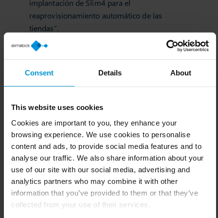
implantación de Slim4 para el
reaprovisionamiento automático de las
tiendas”.
Consent
Details
About
Suscríbete a
nuestra newsletter
This website uses cookies
Encontrarás contenido valioso,
Cookies are important to you, they enhance your
eventos y cursos para ti.
browsing experience. We use cookies to personalise
content and ads, to provide social media features and to
analyse our traffic. We also share information about your
use of our site with our social media, advertising and
analytics partners who may combine it with other
information that you’ve provided to them or that they’ve
collected from your use of their services.