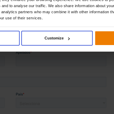
espaldada por un proyecto independiente que Tennant
 and to analyse our traffic. We also share information about your
Eindhoven. La investigación subraya que los datos de
 analytics partners who may combine it with other information th
 Tennant tenía en el pasado.
ur use of their services.
Customize