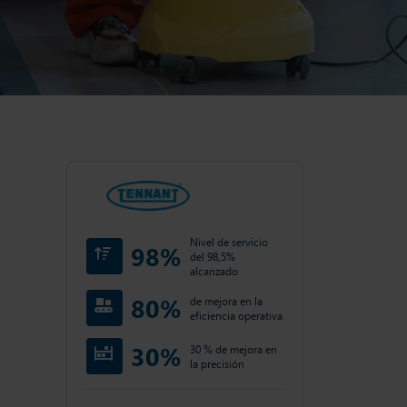
Nivel de servicio
98%
del 98,5%
alcanzado
80%
de mejora en la
eficiencia operativa
30%
30 % de mejora en
la precisión