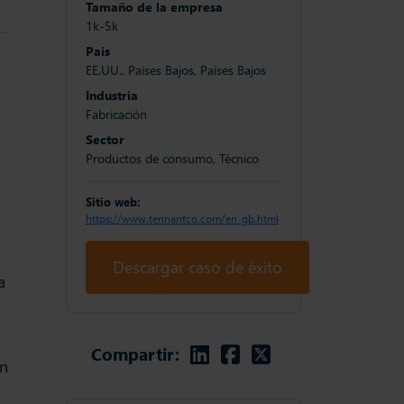
Tamaño de la empresa
1k-5k
País
EE.UU., Países Bajos, Países Bajos
Industria
Fabricación
Sector
Productos de consumo, Técnico
Sitio web:
https://www.tennantco.com/en_gb.html
Descargar caso de éxito
a
Linkedin
Facebook
Twitter
Compartir:
an