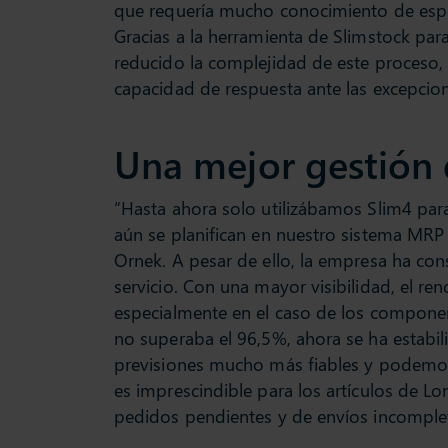
que requería mucho conocimiento de especi
Gracias a la herramienta de Slimstock para
reducido la complejidad de este proceso,
capacidad de respuesta ante las excepcio
Una mejor gestión 
“Hasta ahora solo utilizábamos Slim4 par
aún se planifican en nuestro sistema MRP 
Ornek. A pesar de ello, la empresa ha con
servicio. Con una mayor visibilidad, el 
especialmente en el caso de los component
Nortel, present
no superaba el 96,5%, ahora se ha estabi
es una gran dis
previsiones mucho más fiables y podemos 
materiales y ser
es imprescindible para los artículos de L
97% de disp
pedidos pendientes y de envíos incomplet
producto