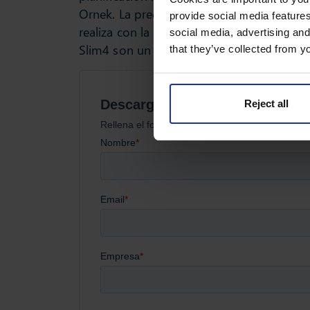
Ornek. La precisión Slim4 ha sido muy r
provide social media features
realiza con la Universidad Politécnica de 
social media, advertising and
Slim4 son un 30% más exactos que los que
that they’ve collected from yo
Reject all