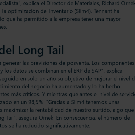
alista”, explica el Director de Materiales, Richard Ornek
 la optimización del inventario (Slim4), Tennant ha
 lo que ha permitido a la empresa tener una mayor
nes.
del Long Tail
a generar las previsiones de posventa. Los componentes
y los datos se combinan en el ERP de SAP”, explica
seguido en solo un año su objetivo de mejorar el nivel 
rendimiento del negocio ha aumentado y lo ha hecho
es más críticos. Y mientras que antes el nivel de servici
e en 14 estados,
Nortel, presente 
lizado en un 98,5%. “Gracias a Slim4 tenemos unas
tribuidora de
es una gran distr
maximizar la rentabilidad de nuestro surtido, algo que
vicios eléctricos
materiales y servi
Oxiquim cumple 65 años como
ong Tail”, asegura Ornek. En consecuencia, el número de
onibilidad del
97% de dispon
proveedor en 3 diferentes
os se ha reducido significativamente.
producto
divisiones industriales