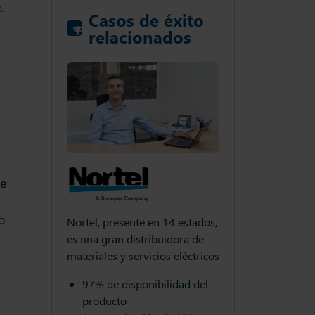
.
Casos de éxito
relacionados
de
o
en 14 estados,
Nortel, presente en
ibuidora de
es una gran distri
cios eléctricos
materiales y servici
Oxiquim cumple 65 años como
ibilidad del
97% de disponib
proveedor en 3 diferentes
producto
divisiones industriales