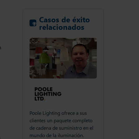
Casos de éxito
relacionados
n
s
rece a sus
Poole Lighting ofre
Ochoa Lacar Hermanos es
ete completo
clientes un paquet
distribuidora de hierro,
inistro en el
de cadena de sumin
sanitario, calefacción y
inación.
mundo de la ilumin
o