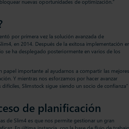
bloquear nuevas oportunidades de optimización.”
?
entó por primera vez la solución avanzada de
 Slim4, en 2014. Después de la exitosa implementación e
rio se ha desplegado posteriormente en varios de los
 papel importante al ayudarnos a compartir las mejore
zación. Y mientras nos esforzamos por hacer avanzar
difíciles, Slimstock sigue siendo un socio de confianza”
ceso de planificación
ofrece a sus
Poole Lighting of
Ochoa Lacar Hermanos es
quete completo
clientes un paqu
distribuidora de hierro,
ministro en el
de cadena de sum
ajas de Slim4 es que nos permite gestionar un gran
sanitario, calefacción y
uminación.
mundo de la ilum
icaz. En última instancia, con la base de flujo de trabaj