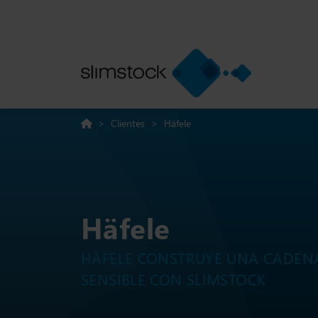
>
Clientes
>
Häfele
Häfele
HÄFELE CONSTRUYE UNA CADEN
SENSIBLE CON SLIMSTOCK