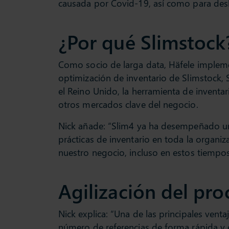
causada por Covid-19, así como para des
¿Por qué Slimstock
Como socio de larga data, Häfele implem
optimización de inventario de Slimstock,
el Reino Unido, la herramienta de inventa
otros mercados clave del negocio.
Nick añade: “Slim4 ya ha desempeñado un
prácticas de inventario en toda la organi
nuestro negocio, incluso en estos tiempos 
Agilización del pro
Poole Lighting 
clientes un pa
de cadena de su
Nick explica: “Una de las principales vent
mundo de la il
número de referencias de forma rápida y ef