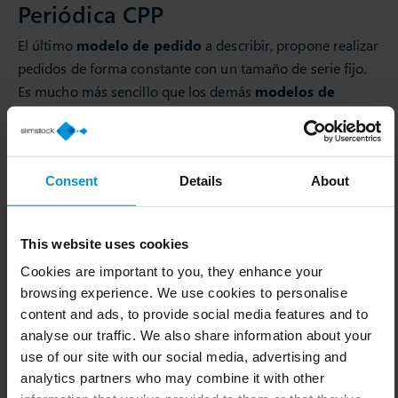
Periódica CPP
El último
modelo de pedido
a describir, propone realizar
pedidos de forma constante con un tamaño de serie fijo.
Es mucho más sencillo que los demás
modelos de
pedidos.
Esto, por que está orientado básicamente a los
productos en los que no se quiere invertir muchos
recursos. En su aplicación, el modelo sugiere comprar
Consent
Details
About
cantidades fijas de manera periódica. Sin considerar el
nivel de inventario existente en ese momento.
Estableciendo el valor de “Q” según la teoría del EOQ y
This website uses cookies
luego calculando el intervalo de compra “R” con la
Cookies are important to you, they enhance your
siguiente fórmula:
browsing experience. We use cookies to personalise
content and ads, to provide social media features and to
analyse our traffic. We also share information about your
use of our site with our social media, advertising and
analytics partners who may combine it with other