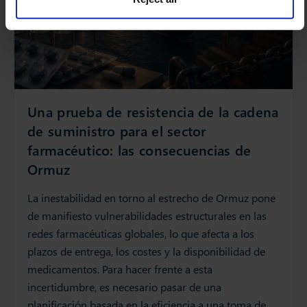
Una prueba de resistencia de la cadena
de suministro para el sector
farmacéutico: las consecuencias de
Ormuz
La inestabilidad en torno al estrecho de Ormuz pone
de manifiesto vulnerabilidades estructurales en las
redes farmacéuticas globales, lo que afecta a los
plazos de entrega, los costes y la disponibilidad de
medicamentos. Para hacer frente a esta
incertidumbre, es necesario pasar de una
planificación basada en la eficiencia a una toma de