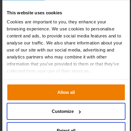
This website uses cookies
Cookies are important to you, they enhance your
browsing experience. We use cookies to personalise
content and ads, to provide social media features and to
analyse our traffic. We also share information about your
use of our site with our social media, advertising and
analytics partners who may combine it with other
information that you’ve provided to them or that they’ve
collected from your use of their services.
Artículos relacionados
Allow all
BLOG
Customize
Reject all