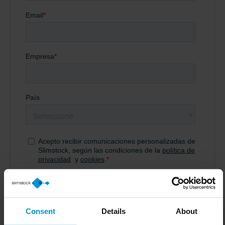
Consent
Details
About