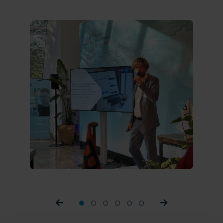
Prev slider
1
2
3
4
5
6
Prev slider