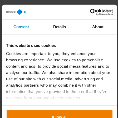
Abonnieren Sie
unseren
Consent
Details
About
Newsletter
This website uses cookies
Sie finden wertvolle Inhalte,
Cookies are important to you, they enhance your
Veranstaltungen und Schulungen für
browsing experience. We use cookies to personalise
Sie!
content and ads, to provide social media features and to
analyse our traffic. We also share information about your
Buchen Sie eine persönliche Demo
use of our site with our social media, advertising and
analytics partners who may combine it with other
information that you’ve provided to them or that they’ve
Um das Formular zu nutzen, akzeptieren Sie bitte die
collected from your use of their services.
Marketing-Cookies.
Cookie-Einstellungen verwalten
Allow all