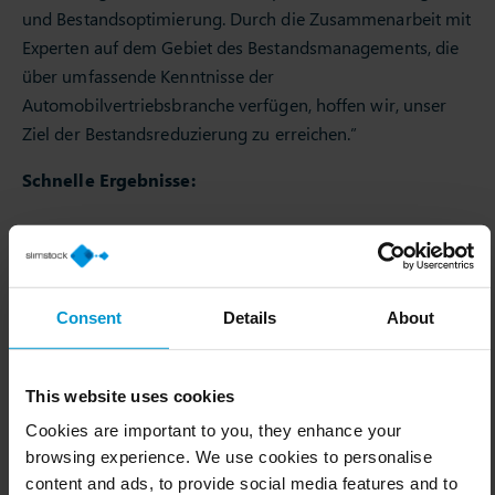
und Bestandsoptimierung. Durch die Zusammenarbeit mit
Experten auf dem Gebiet des Bestandsmanagements, die
über umfassende Kenntnisse der
Automobilvertriebsbranche verfügen, hoffen wir, unser
Ziel der Bestandsreduzierung zu erreichen.”
Schnelle Ergebnisse:
Verbesserte Verfügbarkeit von 95 % auf 98 %
bei Schlüssellinien
Reduzierung der Lagerbestände um 1 Million
Consent
Details
About
Euro
Bessere Kontrolle über das Produktsortiment
This website uses cookies
Flauraud verbessert die
Cookies are important to you, they enhance your
Produktverfügbarkeit
browsing experience. We use cookies to personalise
content and ads, to provide social media features and to
Die Ergebnisse sind unbestreitbar. Flauraud ist nun in der