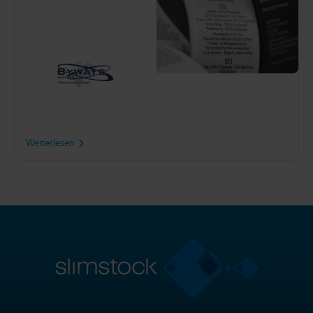
Byways
Als führendes
Unternehmen im Bereich
der Rückverfolgbarkeit von
Lieferketten verlassen sich
Modehändler und globale
Hersteller auf die Byways
Group, um ihre Abläufe in
Gang zu halten.
Weiterlesen