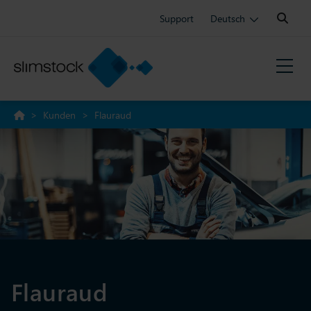
Search:
Support
Deutsch
>
Kunden
>
Flauraud
Flauraud