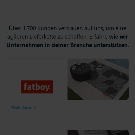
Über 1.700 Kunden vertrauen auf uns, um eine
agileren Lieferkette zu schaffen. Erfahre
wie wir
Unternehmen in deiner Branche unterstützen
.
Fatboy
Kaum war Fatboy mit Slim4
live, schlug die Pandemie zu
und die Nachfrage nach
Lifestyle-Artikeln wurde
extrem volatil.
Weiterlesen