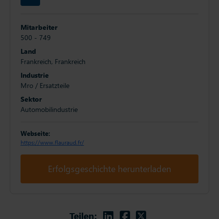
Mitarbeiter
500 - 749
Land
Frankreich, Frankreich
Industrie
Mro / Ersatzteile
Sektor
Automobilindustrie
Webseite:
https://www.flauraud.fr/
Erfolgsgeschichte herunterladen
Linkedin
Facebook
Twitter
Teilen: