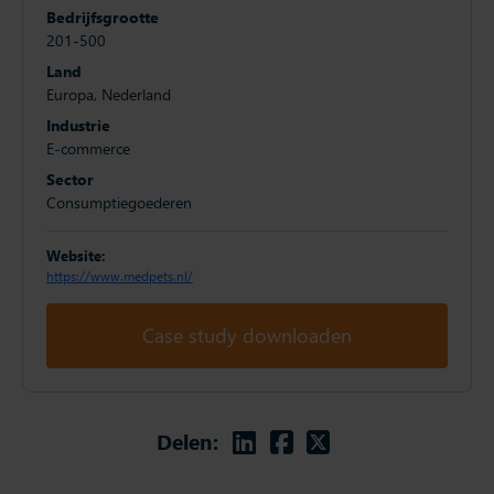
Bedrijfsgrootte
201-500
Land
Europa, Nederland
Industrie
E-commerce
Sector
Consumptiegoederen
Website:
https://www.medpets.nl/
Case study downloaden
Linkedin
Facebook
Twitter
Delen: