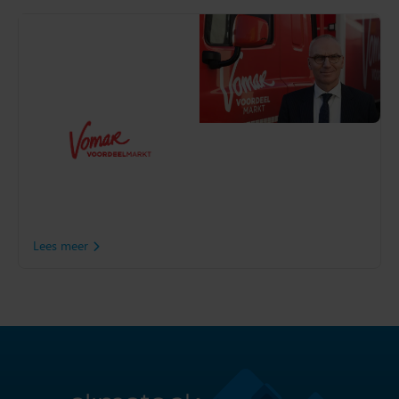
Vomar Voordeelmarkt
Vomar Voordeelmarkt, een
familiebedrijf met 64
supermarkten, wilde meer
grip op de voorraad om zijn
filialen beter te kunnen
bevoorraden. De
uitbreiding van het
distributiecentrum vroeg
om een betrouwbare
oplossing.
Lees meer