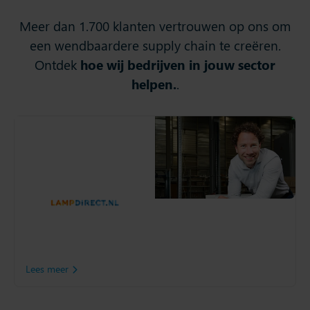
Meer dan 1.700 klanten vertrouwen op ons om
een wendbaardere supply chain te creëren.
Ontdek
hoe wij bedrijven in jouw sector
helpen.
.
Lampdirect
Lampdirect.nl wil voor
bedrijven in Europa een
snelle levering binnen 24
uur garanderen. Hiervoor is
inzicht in voorraadniveaus
cruciaal, met als doel
voorraadtekorten te
voorkomen.
Lees meer