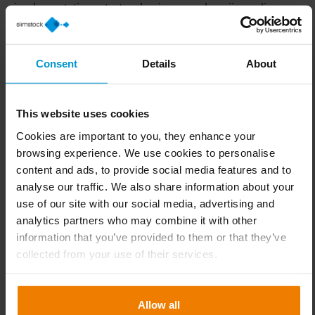
implementatie gestart en begin november zijn we live
gegaan.
Beschikbaarheid gigantisch
Consent
Details
About
gestegen
De software draait nog maar krap anderhalve maand,
This website uses cookies
maar de eerste resultaten zijn zeer bemoedigend.
Jakobsen: “onze voorraadbeschikbaarheid is echt
Cookies are important to you, they enhance your
browsing experience. We use cookies to personalise
gigantisch gestegen. We zaten op 70% en die zit nu al op
content and ads, to provide social media features and to
92%, terwijl onze totale voorraadwaarde gelijk is
analyse our traffic. We also share information about your
gebleven. Ons doel is 97% dus dat gaat zeker lukken. Met
use of our site with our social media, advertising and
Slim4 bestel je automatisch de juiste artikelen. Het
analytics partners who may combine it with other
systeem signaleert proactief wanneer een bepaald artikel
information that you’ve provided to them or that they’ve
uit de voorraad dreigt te lopen omdat het harder loopt
collected from your use of their services.
dan verwacht. We kunnen nu op tijd bijsturen, terwijl we
er voorheen pas achter kwamen als het te laat was.”
Allow all
Rust in magazijnoperatie