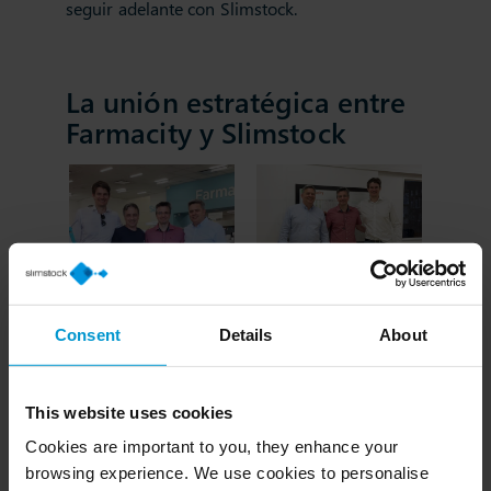
seguir adelante con Slimstock.
La unión estratégica entre
Farmacity y Slimstock
Consent
Details
About
En julio de 2021 comenzaron las
conversaciones formales entre las empresas y
en octubre de ese mismo año Slimtock les
This website uses cookies
realizó un webinar personalizado enfocado en
Cookies are important to you, they enhance your
retail. Una de las promesas de Slimstock es
browsing experience. We use cookies to personalise