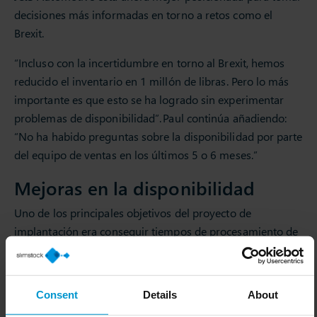
decisiones más informadas en torno a retos como el
Brexit.
“Incluso con la incertidumbre en torno al Brexit, hemos
reducido el inventario en 1 millón de libras. Pero lo más
importante es que esto se ha logrado sin experimentar
problemas de disponibilidad”. Paul continúa añadiendo:
“No ha habido preguntas sobre la disponibilidad por parte
del equipo de ventas en los últimos 5 o 6 meses.”
Mejoras en la disponibilidad
Uno de los principales objetivos del proyecto de
implantación era conseguir tiempos de procesamiento de
pedidos más rápidos, así como mejorar la fiabilidad de las
entregas.
Consent
Details
About
Slim4 permitió a Paul y a su equipo empezar a utilizar los
principios de gestión por excepción de Slim4, para