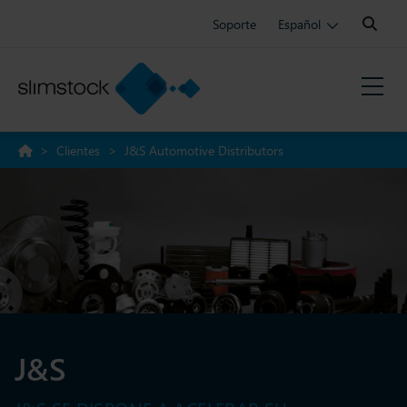
Search:
Soporte
Español
>
Clientes
>
J&S Automotive Distributors
J&S