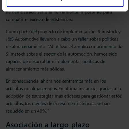
Además de mejorar los niveles de servicio, Slim4 también
ha demostrado ser una herramienta importante para
combatir el exceso de existencias.
Como parte del proyecto de implementación, Slimstock y
J&S Automotive llevaron a cabo un taller sobre políticas
de almacenamiento: “Al utilizar el amplio conocimiento de
Slimstock sobre el sector de la automoción, hemos sido
capaces de desarrollar e implementar políticas de
almacenamiento más sólidas.
En consecuencia, ahora nos centramos más en los
artículos no almacenados. En última instancia, gracias a la
adopción de estrategias más eficaces para gestionar estos
artículos, los niveles de exceso de existencias se han
reducido en un 40%.”
Asociación a largo plazo