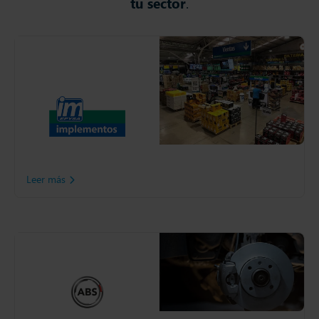
tu sector
.
Implementos S.A.
Implementos S.A. avanza
con paso firme en su
objetivo de continuar
liderando el mercado de
repuestos y accesorios para
el transporte en
Latinoamérica.
Leer más
ABS All Brake Systems
Para todos los sistemas de
frenos ABS, mantener altos
niveles de disponibilidad es
fundamental.