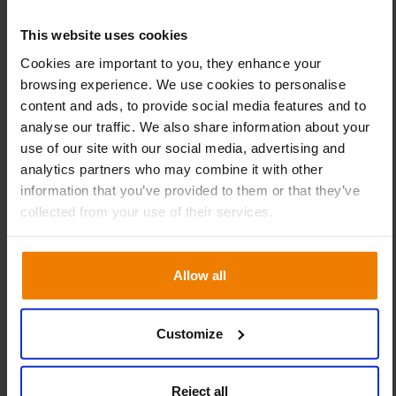
automatizar su proceso de planificación del
This website uses cookies
inventario. ”Esto ha ayudado al equipo de compras a
Cookies are important to you, they enhance your
gestionar nuestro amplio surtido, asegurando al mismo
browsing experience. We use cookies to personalise
tiempo que el tiempo y la atención se centran en lo que
content and ads, to provide social media features and to
más importa. Como resultado, podemos asegurarnos de
analyse our traffic. We also share information about your
proporcionar a nuestra base de clientes un servicio de
use of our site with our social media, advertising and
primera clase”, explica Paul.
analytics partners who may combine it with other
information that you’ve provided to them or that they’ve
“Ahora tenemos una clara visibilidad de dónde están las
collected from your use of their services.
existencias. Esto nos ha permitido aumentar la
disponibilidad en un 7% y mejorar la rotación de las
existencias en un 15%. Teniendo en cuenta nuestra
Allow all
extensa cola de productos, es un logro impresionante en
el sector de la automoción”, afirma Paul.
Customize
Reducción del exceso de
existencias
Reject all