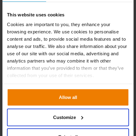
Belirlendi
This website uses cookies
Daha fazla bilgi
10 Sep 2025
Cookies are important to you, they enhance your
browsing experience. We use cookies to personalise
content and ads, to provide social media features and to
analyse our traffic. We also share information about your
use of our site with our social media, advertising and
analytics partners who may combine it with other
information that you’ve provided to them or that they’ve
How To Leverage AI to Drive Business and Profit
collected from your use of their services.
in 2024
Allow all
Daha fazla bilgi
7 Aug 2025
Customize