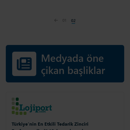
Previous page
01
02
Medyada öne
çikan başliklar
Türkiye’nin En Etkili Tedarik Zinciri