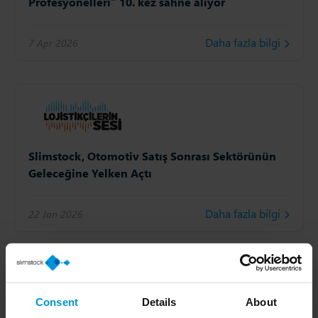
Profesyonelleri” 10. kez sahne alıyor
Daha fazla bilgi
7 Apr 2026
Slimstock, Otomotiv Satış Sonrası Sektörünün
Geleceğine Yelken Açtı
Daha fazla bilgi
22 Jan 2026
Consent
Details
About
Türkiye'nin En Etkin Tedarik Zinciri Yöneticileri