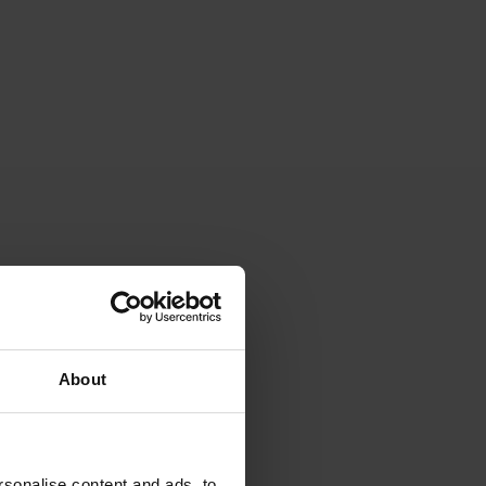
About
sonalise content and ads, to