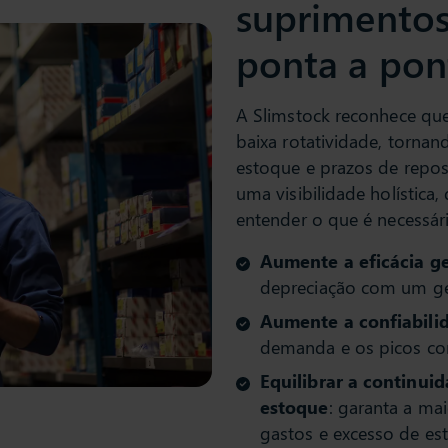
suprimento
ponta a pon
A Slimstock reconhece qu
baixa rotatividade, torna
estoque e prazos de repos
uma visibilidade holística
entender o que é necessár
Aumente a eficácia g
depreciação com um ger
Aumente a confiabili
demanda e os picos com
Equilibrar a continui
estoque
: garanta a ma
gastos e excesso de es