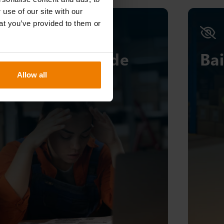
 use of our site with our
at you’ve provided to them or
Baixos níveis de
Bai
serviço
Allow all