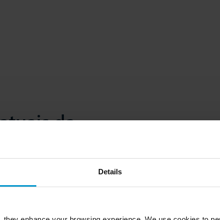
atuais da
ntos de MRO
r de MRO, garantindo soluções
Details
igoroso de timing
, they enhance your browsing experience. We use cookies to per