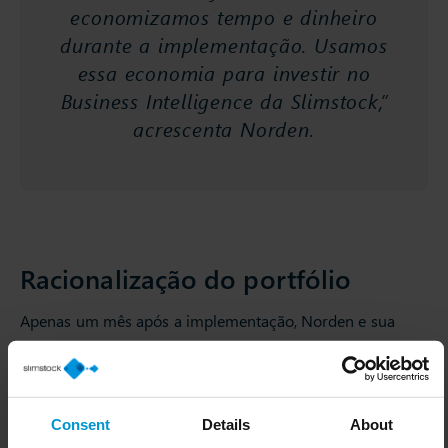
economizamos tempo e dinheiro
durante a implementação. Usamos
essa economia para investir no
Business Intelligence da Slimstock,”
acrescenta Norden.
Racionalização do portfólio
Apenas um mês após a implementação, Norden e sua
equipe já começaram a perceber os benefícios da
plataforma Slim4. “Pudemos ver imediatamente que, para
muitos grupos de produtos, nossos níveis de estoque
estavam desbalanceados.”
Consent
Details
About