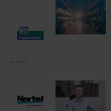
Implementos S.A.
A Implementos S.A. tornou-
se líder em peças de
reposição, suprimentos e
acessórios para o setor de
transportes na América
Latina. Após uma iniciativa
estratégica, a empresa
identificou a necessidade de
elevar o nível de seu
gerenciamento de estoque.
Leia mais
Nortel
A Nortel, presente em 14
estados, é uma importante
distribuidora de materiais e
serviços elétricos.