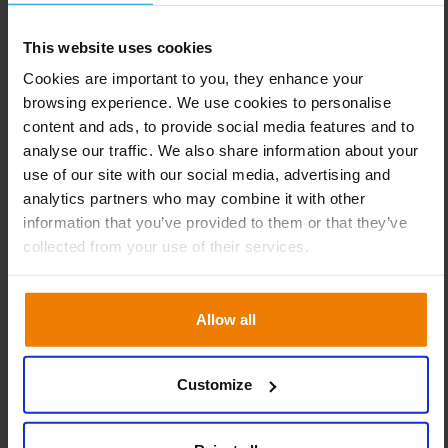
O Líder de Projeto explica como o Slim4 permite que a
equipe de planejamento tome decisões mais estratégicas
This website uses cookies
sobre o estoque: “Certos itens são vendidos em
Cookies are important to you, they enhance your
quantidades fixas. Por exemplo, parafusos são comprados
browsing experience. We use cookies to personalise
em lotes de doze unidades. Se mantivermos apenas cinco
content and ads, to provide social media features and to
unidades em estoque, precisaríamos pedir mais do que o
analyse our traffic. We also share information about your
necessário. Esse item é essencialmente comprado sob
use of our site with our social media, advertising and
analytics partners who may combine it with other
demanda e pode não precisar ser estocado. O Slim4 nos
information that you’ve provided to them or that they’ve
ajuda a tomar decisões informadas sobre esses casos.
collected from your use of their services.
Como resultado, conseguimos racionalizar nosso
portfólio, garantindo a disponibilidade dos produtos
certos.”
Allow all
Aprimoramento contínuo das regras de decisão
Desde a adoção do Slim4, o papel dos planejadores de
Customize
estoque mudou significativamente: “Todo o conhecimento
da equipe de planejamento agora está integrado ao